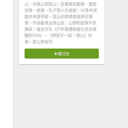
山、中級山到高山，從重裝到輕裝，歷經
就業、結婚、生子等人生過程，30多年來
腳步未曾停歇，登山的樂趣更是與日俱
增，作品散見台灣山岳、山野釣遊等戶外
雜誌，遠足文化《戶外裝備輕量化完全實
戰BOOK》、《帶孩子一起。爬山》作
者，遊山學系列
關注他