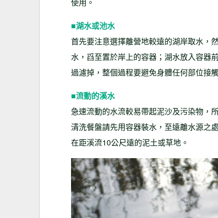
使用。
■湖水或池水
首先要注意選擇離營地較遠的湖岸取水，
水，舀至置於岸上的容器；湖水放入容器
過濾掉，整個過程要避免身體任何部位接
■流動的溪水
急速流動的水流較易帶起泥沙及污染物，
清洗餐盤請先用容器裝水，至遠離水源之
在距溪流10公尺遠的泥土或草地。