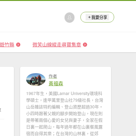
我要分享
 森遊竹縣
微笑山線縱走尋寶集章
作者
黃福森
1967年生，美國Lamar University環境科
學碩士，逢甲萬里登山社79級社長，台灣
山岳雜誌特約編輯、登山資歷超過30年。
享
小四時跟著父親的腳步開始登山，現在則
是帶著兩個心愛的女兒與妻子，全家在假
日裏一起爬山，每年過年都在山裏餐風露
宿而自得其樂；在台灣的山林裏，從郊