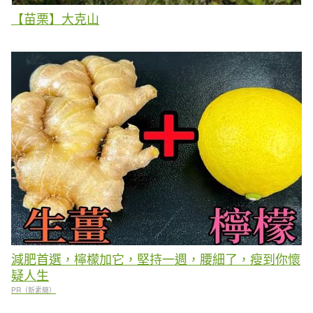
【苗栗】大克山
減肥首選，檸檬加它，堅持一週，腰細了，瘦到你懷
疑人生
PR（新素簡）