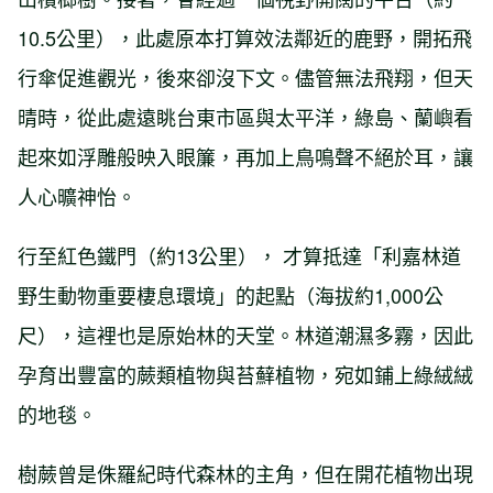
10.5公里），此處原本打算效法鄰近的鹿野，開拓飛
行傘促進觀光，後來卻沒下文。儘管無法飛翔，但天
晴時，從此處遠眺台東市區與太平洋，綠島、蘭嶼看
起來如浮雕般映入眼簾，再加上鳥鳴聲不絕於耳，讓
人心曠神怡。
行至紅色鐵門（約13公里）， 才算抵達「利嘉林道
野生動物重要棲息環境」的起點（海拔約1,000公
尺），這裡也是原始林的天堂。林道潮濕多霧，因此
孕育出豐富的蕨類植物與苔蘚植物，宛如鋪上綠絨絨
的地毯。
樹蕨曾是侏羅紀時代森林的主角，但在開花植物出現