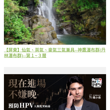
【屏東】仙氣、英氣、豪氣三氣兼具--神鷹瀑布群(丹
林瀑布群)--第１~３層