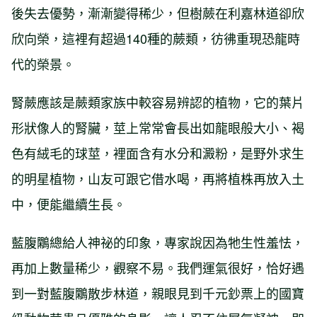
後失去優勢，漸漸變得稀少，但樹蕨在利嘉林道卻欣
欣向榮，這裡有超過140種的蕨類，彷彿重現恐龍時
代的榮景。
腎蕨應該是蕨類家族中較容易辨認的植物，它的葉片
形狀像人的腎臟，莖上常常會長出如龍眼般大小、褐
色有絨毛的球莖，裡面含有水分和澱粉，是野外求生
的明星植物，山友可跟它借水喝，再將植株再放入土
中，便能繼續生長。
藍腹鷴總給人神祕的印象，專家說因為牠生性羞怯，
再加上數量稀少，觀察不易。我們運氣很好，恰好遇
到一對藍腹鷴散步林道，親眼見到千元鈔票上的國寶