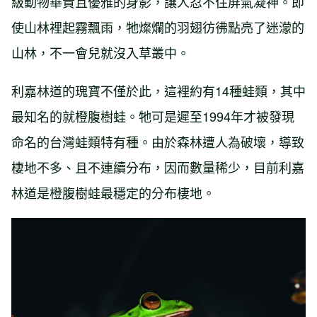
級動物華貴且優雅的身影，讓人忍不住屏氣凝神。即
使山林裡起霧飄雨，牠燦爛的羽翅彷彿點亮了迷濛的
山林，不一會兒就沒入草叢中。
利嘉林道的瑰寶不僅於此，這裡約有14種蛙類，其中
最知名的就橙腹樹蛙。牠可是遲至1994年才被發現
命名的台灣蛙類特有種。由於森林遭人為破壞，導致
棲地不多、且不連續分布，因而數量稀少，目前利嘉
林道是橙腹樹蛙最穩定的分布棲地。