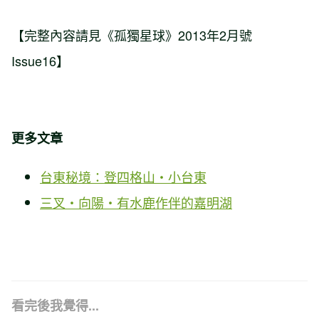
【完整內容請見《孤獨星球》2013年2月號
Issue16】
更多文章
台東秘境：登四格山‧小台東
三叉‧向陽‧有水鹿作伴的嘉明湖
看完後我覺得...