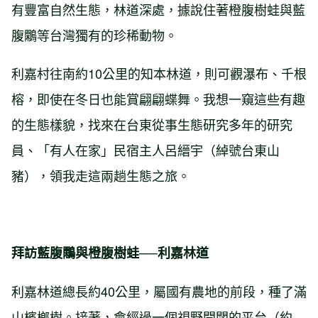
有豐富自然生態，林道深處，據說住著橙腹樹蛙與藍
腹鷴等台灣獨有的珍稀動物。
利嘉村往南約10公里的知本林道，則可觀瀑布、千根
榕，即使在冬日也能賞翩翩蝶舞。我想一窺這些有趣
的生態樣貌，找來在台東從事生態研究多年的研究
員、「有人在家」民宿主人呂縉宇（綽號台東山
豬），領我走這兩趟生態之旅。
拜訪藍腹鷴與橙腹樹蛙──利嘉林道
利嘉林道總長約40公里，屬國有農地的前段，種了滿
山檳榔樹。接著，會經過一個視野開闊的平台（約