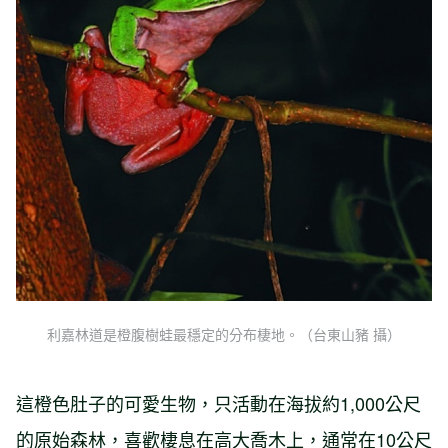
利嘉林道是橙腹樹蛙最穩定的分布棲地。（台東山豬 攝）
這橙色肚子的可愛生物，只活動在海拔約1,000公尺
的原始森林，喜歡棲息在高大喬木上，通常在10公尺