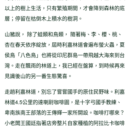
以上的樹上生活，只有繁殖期間，才會降到森林的底
層；停留在枯倒木上積水的樹洞。
山豬說， 除了蛙類和鳥類， 隨著梅、李、櫻、桃、
杏在春天依序綻放，屆時利嘉林道會遍布螢火蟲，夏
侯鳥「八色鳥」也將從印尼群島一帶飛越大海來到台
灣。走在飄雨的林道上，我已經在盤算，到時候再來
見識後山的另一番生態驚喜。
走趟利嘉林道，別忘了嘗嘗國手的原住民野味。利嘉
林道4.5公里的達喇尉咖啡園，是十字弓國手教練、
卑南族南王部落的王傳輝一家所開設。咖啡打哪來？
小老闆王國廷指著店旁整片自家種植的阿拉比卡咖啡