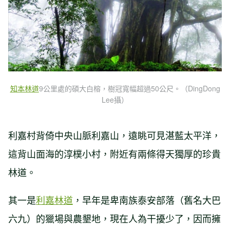
知本林道
9公里處的碩大白榕，樹冠寬幅超過50公尺。（DingDong
Lee攝）
利嘉村背倚中央山脈利嘉山，遠眺可見湛藍太平洋，
這背山面海的淳樸小村，附近有兩條得天獨厚的珍貴
林道。
其一是
利嘉林道
，早年是卑南族泰安部落（舊名大巴
六九）的獵場與農墾地，現在人為干擾少了，因而擁