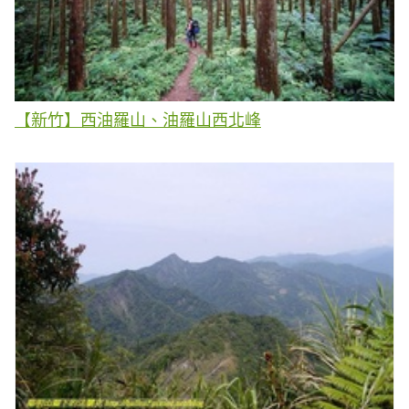
【新竹】西油羅山、油羅山西北峰