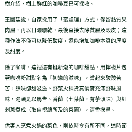
樹介紹，樹上鮮紅的咖啡豆已可採收。
王國廷說，自家採用了「蜜處理」方式，保留黏質果
肉層，再以日曬曬乾，最後直接去除質層及殼皮；這
種作法不僅可以降低酸度，還能增加咖啡本質的厚度
及甜度。
除了咖啡，這裡還有挺新潮的咖啡甜點，用檸檬片包
著咖啡粉甜點名為「初戀的滋味」，嘗起來酸酸苦
苦，餘味卻甜滋滋。野菜火鍋貨真價實充滿野味風
味，湯頭是以馬告、香蘭（七葉蘭，有芋頭味）與紅
刺蔥煮成（取自視線所及的菜園），清香撲鼻。
供客人烹煮火鍋的菜色，則依時令有所不同，這時節