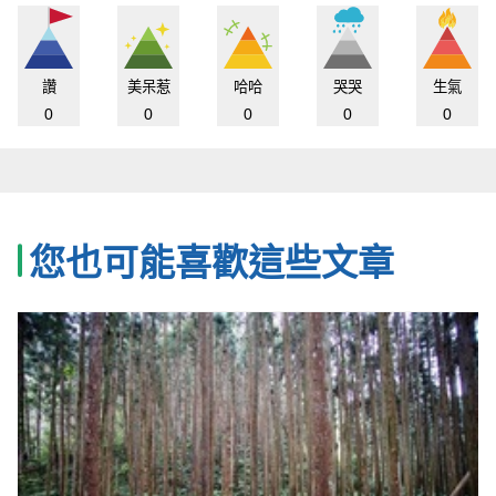
讚
美呆惹
哈哈
哭哭
生氣
0
0
0
0
0
您也可能喜歡這些文章