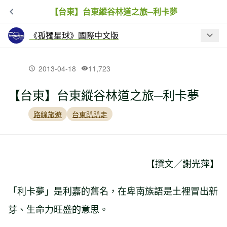
【台東】台東縱谷林道之旅─利卡夢
《孤獨星球》國際中文版
最新文章
2013-04-18
11,723
【台東】台東縱谷林道之旅─利卡夢
【世界走透透】自然奇景的幕後科學－
恩戈羅恩戈羅火山口
路線旅遊
台東趴趴走
【新北市】一公里的小旅行─馬崗篇
【撰文／謝光萍】
【花蓮】山上有狼 花蓮瓦拉米古道健行
「利卡夢」是利嘉的舊名，在卑南族語是土裡冒出新
（下）
芽、生命力旺盛的意思。