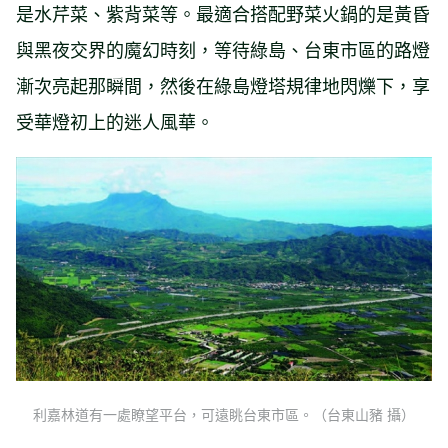
是水芹菜、紫背菜等。最適合搭配野菜火鍋的是黃昏
與黑夜交界的魔幻時刻，等待綠島、台東市區的路燈
漸次亮起那瞬間，然後在綠島燈塔規律地閃爍下，享
受華燈初上的迷人風華。
利嘉林道有一處瞭望平台，可遠眺台東市區。（台東山豬 攝）