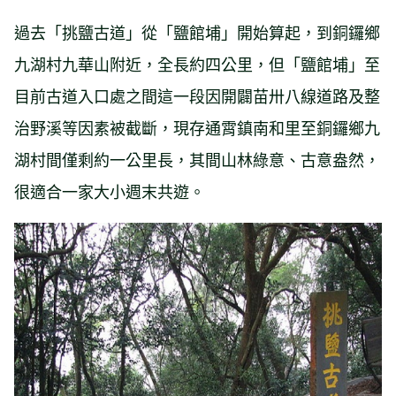
過去「挑鹽古道」從「鹽館埔」開始算起，到銅鑼鄉
九湖村九華山附近，全長約四公里，但「鹽館埔」至
目前古道入口處之間這一段因開闢苗卅八線道路及整
治野溪等因素被截斷，現存通霄鎮南和里至銅鑼鄉九
湖村間僅剩約一公里長，其間山林綠意、古意盎然，
很適合一家大小週末共遊。