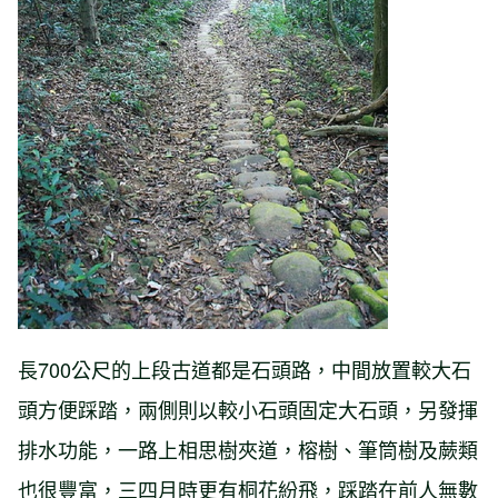
長700公尺的上段古道都是石頭路，中間放置較大石
頭方便踩踏，兩側則以較小石頭固定大石頭，另發揮
排水功能，一路上相思樹夾道，榕樹、筆筒樹及蕨類
也很豐富，三四月時更有桐花紛飛，踩踏在前人無數