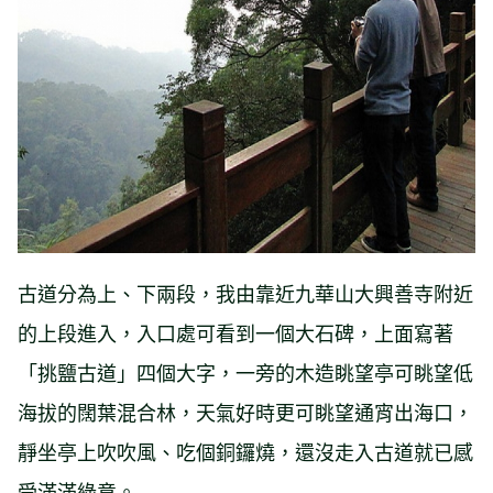
古道分為上、下兩段，我由靠近九華山大興善寺附近
的上段進入，入口處可看到一個大石碑，上面寫著
「挑鹽古道」四個大字，一旁的木造眺望亭可眺望低
海拔的闊葉混合林，天氣好時更可眺望通宵出海口，
靜坐亭上吹吹風、吃個銅鑼燒，還沒走入古道就已感
受滿滿綠意。