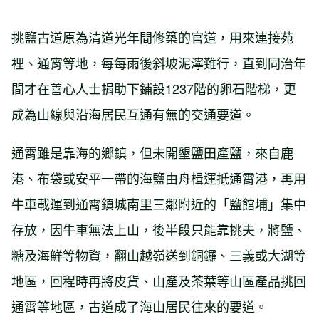
挑鹽古道原為清道光年間修築的官道，用來連接苑
裡、通宵等地，每每雨後斜坡泥濘難行，直到同治年
間才在善心人士捐助下鋪設1237階的卵石階梯，更
成為山線與沿海居民互通有無的交通要道。
通霄雖是靠海的鄉鎮，但未開墾鹽田產鹽，來自鹿
港、布袋或安平一帶的海鹽由舟楫運抵通霄港，再用
牛車載運到通霄鎮城南里三鄰附近的「鹽館埔」集中
存放，因牛車無法上山，後半段只能靠挑夫，將鹽、
糖及海鮮等物資，翻山越嶺送到銅鑼、三義或大湖等
地區，回程時再將皮貨、山產及茶葉等山區產品挑回
通霄等地區，古道成了海山居民往來的要道。