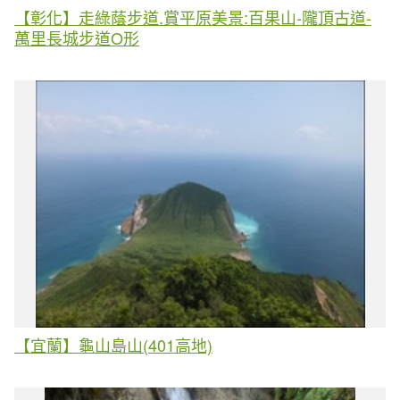
【彰化】走綠蔭步道.賞平原美景:百果山-隴頂古道-
萬里長城步道O形
【宜蘭】龜山島山(401高地)