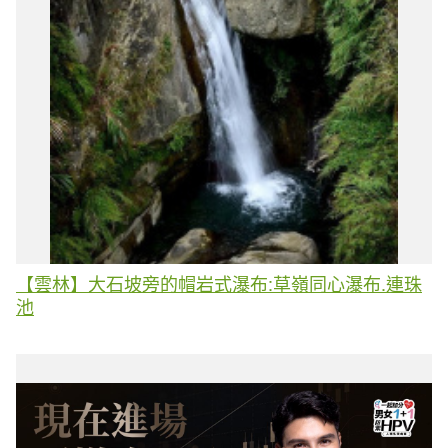
【雲林】大石坡旁的帽岩式瀑布:草嶺同心瀑布.連珠
池