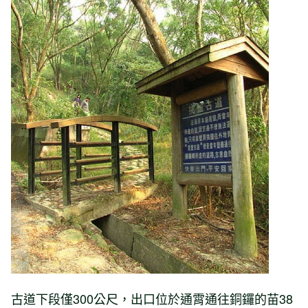
古道下段僅300公尺，出口位於通霄通往銅鑼的苗38