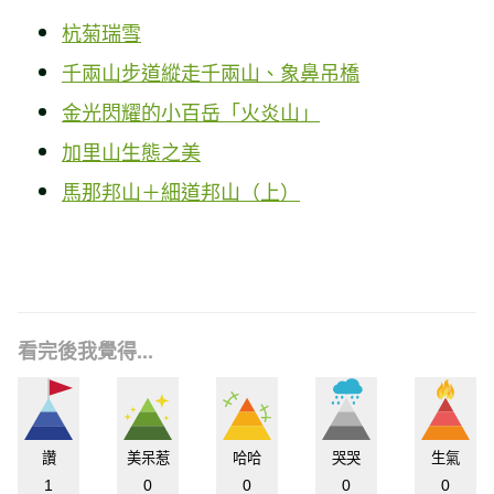
杭菊瑞雪
千兩山步道縱走千兩山、象鼻吊橋
金光閃耀的小百岳「火炎山」
加里山生態之美
馬那邦山＋細道邦山（上）
看完後我覺得...
讚
美呆惹
哈哈
哭哭
生氣
1
0
0
0
0