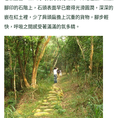
腳印的石階上，石頭表面早已磨得光滑圓潤，深深的
嵌在紅土裡，少了肩頭扁擔上沉重的貨物，腳步輕
快，呼吸之間感受著滿滿的氛多精。