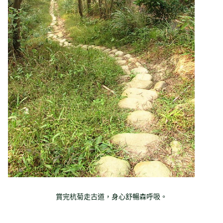
賞完杭菊走古道，身心舒暢森呼吸。