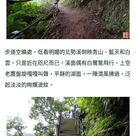
步道空曠處，低看明媚的北勢溪倒映青山、藍天和白
雲，只是近在咫尺而已，溪面偶有白鷺鷥飛行，上空
老鷹盤旋嘎嘎叫聲，平靜的湖面，一陣清風拂過，泛
起淡淡的絢爛波紋。