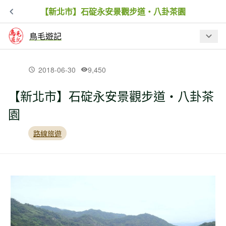
【新北市】石碇永安景觀步道‧八卦茶園
鳥毛遊記
最新文章
2018-06-30
9,450
【新北市】石碇永安景觀步道‧八卦茶
【新北市】金字碑古道牡丹山至黃金博
園
物館
路線旅遊
【新北市】新山夢湖步道驚現黑金剛
【新北市】跤頭趺崙步道-楓樹湖古道-水
管路-十八彎古道縱走