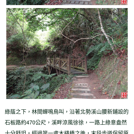
綠蔭之下，林間蟬鳴鳥叫，沿著北勢溪山腰新鋪設的
石板路約470公尺，溪畔涼風徐徐，一路上綠意盎然
十分舒坦。經過第一處木棧橋之後，末段步道保留原