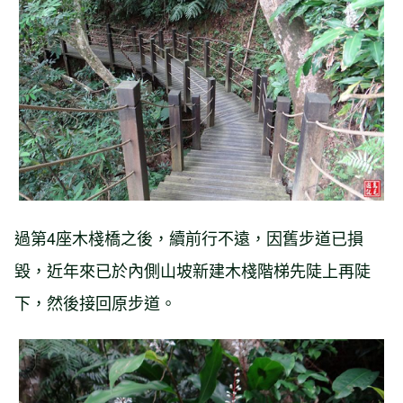
過第4座木棧橋之後，續前行不遠，因舊步道已損
毀，近年來已於內側山坡新建木棧階梯先陡上再陡
下，然後接回原步道。