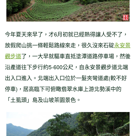
今年夏天來早了，才6月初就已經熱得讓人受不了，
放假爬山挑一條輕鬆路線來走，很久沒來石碇
永安景
觀步道
了，一大早就驅車直抵塗潭道路停車場，然後
沿產道往下步行約5-600公尺，自永安景觀步道北端
出入口進入。北端出入口位於一髮夾彎道處(較不好
停車)，居高臨下可俯瞰翡翠水庫上游北勢溪中的
「土虱頭」島及山坡茶園景色。