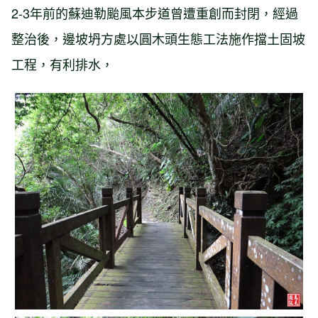
2-3年前的蘇迪勒颱風本步道曾遭重創而封閉，經過
整治後，邊坡坍方處以圓木頭生態工法施作擋土固坡
工程，有利排水，