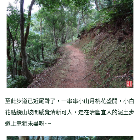
至此步道已近尾聲了，一串串小山月桃花盛開，小白
花點綴山坡間感覺清新可人，走在清幽宜人的泥土步
道上意猶未盡呀~~