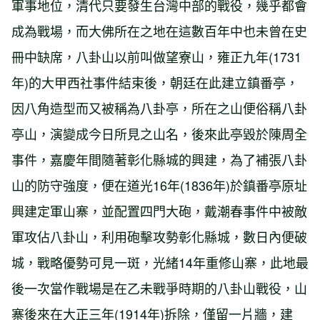
軍事地位，清代只要發生台灣中部的戰役，幾乎都會
成為戰場，而大佛所在之地在這數百年中也未曾在史
冊中缺席，八卦山以前叫做望寮山，雍正九年(1731
年)的大甲西社事件結束後，朝廷在此建立鎮番亭，
因八角造型而又被稱為八卦亭，所在之山便俗稱八卦
亭山，演變成今日所見之山名，後來此亭毀於陳周全
事件，嘉慶年間隨著彰化縣城的興建，為了補張八卦
山的防守強度，便在道光16年(1836年)於鎮番亭原址
興建定軍山寨，並配置四門大砲，戴潮春事件中被敵
軍攻佔八卦山，利用砲擊攻勢彰化縣城，數日內便破
城，戰略優勢可見一斑，光緒14年重修山寨，此地最
後一次當作戰場是在乙未戰爭時期的八卦山戰役，山
寨後來在大正三年(1914年)拆除，僅留一片牆，建