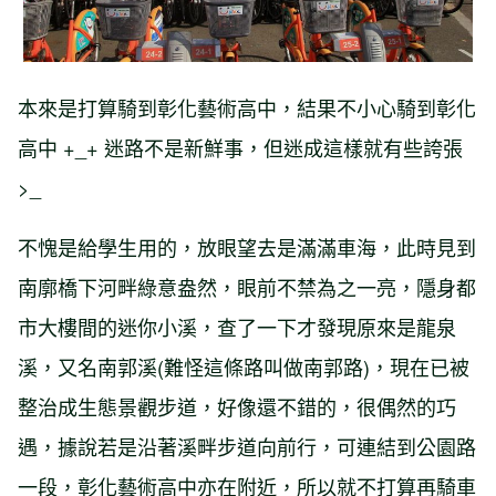
本來是打算騎到彰化藝術高中，結果不小心騎到彰化
高中 +_+ 迷路不是新鮮事，但迷成這樣就有些誇張
>_
不愧是給學生用的，放眼望去是滿滿車海，此時見到
南廓橋下河畔綠意盎然，眼前不禁為之一亮，隱身都
市大樓間的迷你小溪，查了一下才發現原來是龍泉
溪，又名南郭溪(難怪這條路叫做南郭路)，現在已被
整治成生態景觀步道，好像還不錯的，很偶然的巧
遇，據說若是沿著溪畔步道向前行，可連結到公園路
一段，彰化藝術高中亦在附近，所以就不打算再騎車