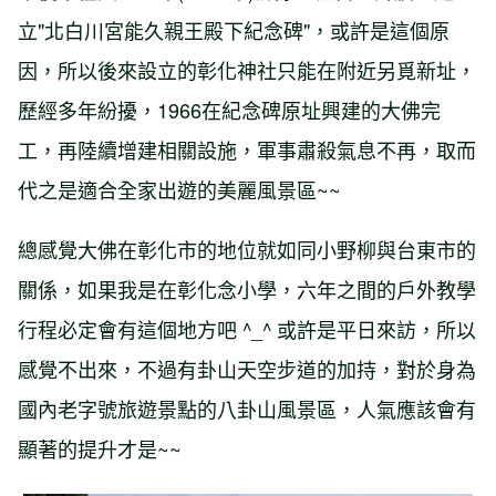
立"北白川宮能久親王殿下紀念碑"，或許是這個原
因，所以後來設立的彰化神社只能在附近另覓新址，
歷經多年紛擾，1966在紀念碑原址興建的大佛完
工，再陸續增建相關設施，軍事肅殺氣息不再，取而
代之是適合全家出遊的美麗風景區~~
總感覺大佛在彰化市的地位就如同小野柳與台東市的
關係，如果我是在彰化念小學，六年之間的戶外教學
行程必定會有這個地方吧 ^_^ 或許是平日來訪，所以
感覺不出來，不過有卦山天空步道的加持，對於身為
國內老字號旅遊景點的八卦山風景區，人氣應該會有
顯著的提升才是~~