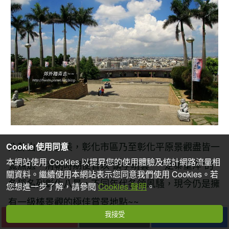
八卦山景觀優美，彰化市區乃至彰化平原景觀盡皆一
Cookie 使用同意
本網站使用 Cookies 以提昇您的使用體驗及統計網路流量相
覽無遺，清朝時期便曾以"鎮亭晴雲"、"定寨望洋"的
關資料。繼續使用本網站表示您同意我們使用 Cookies。若
名稱名列彰化八景，不同年代各領風騷，現今仍是擁
您想進一步了解，請參閱
Cookies 聲明
。
有一級棒景觀的極佳賞景地點~~
我接受
下一篇
收藏
分享