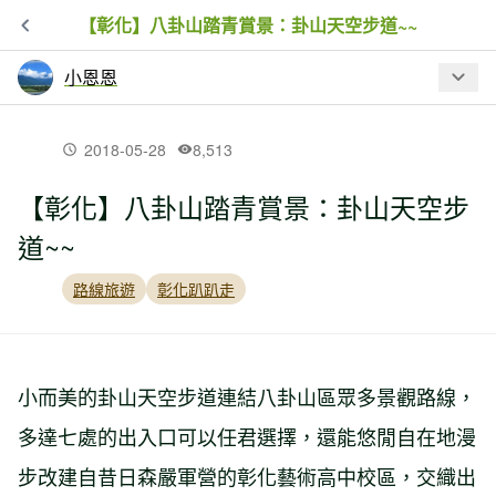
【彰化】八卦山踏青賞景：卦山天空步道~~
小恩恩
最新文章
2018-05-28
8,513
【彰化】八卦山踏青賞景：卦山天空步
【台中】夕照花樑橋：后豐鐵馬道~~
道~~
路線旅遊
彰化趴趴走
【台中】黃連木紅梅子橋：東豐自行車
綠廊~~
小而美的卦山天空步道連結八卦山區眾多景觀路線，
【苗栗】英才書院探東社：北勢溪親水
廊道~~
多達七處的出入口可以任君選擇，還能悠閒自在地漫
步改建自昔日森嚴軍營的彰化藝術高中校區，交織出