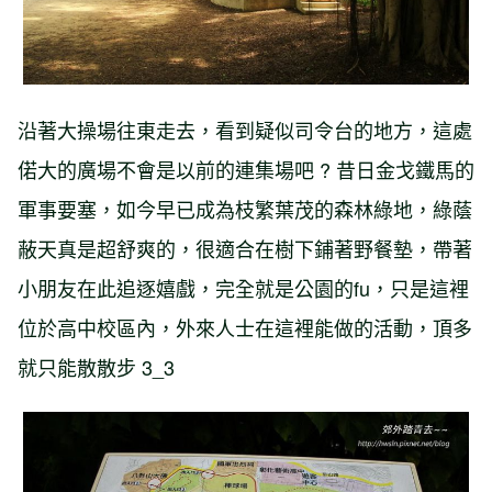
沿著大操場往東走去，看到疑似司令台的地方，這處
偌大的廣場不會是以前的連集場吧 ? 昔日金戈鐵馬的
軍事要塞，如今早已成為枝繁葉茂的森林綠地，綠蔭
蔽天真是超舒爽的，很適合在樹下鋪著野餐墊，帶著
小朋友在此追逐嬉戲，完全就是公園的fu，只是這裡
位於高中校區內，外來人士在這裡能做的活動，頂多
就只能散散步 3_3