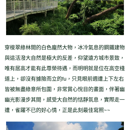
穿梭翠綠林間的白色龐然大物，冰冷氣息的鋼鐵建物
與這活潑大自然是極大的反差，仰望遠方城市景致，
唯有居高才能有此尊榮待遇，而明明就是位在高空棧
道上，卻沒有據險而立的fu，只見眼前週遭上下左右
皆被無盡綠意所包圍，非常賞心悅目的畫面，伴著幽
幽光影漫步其間，感受大自然的恬靜氛息，實際走一
遭，雀躍不已的好心情，正是此刻最佳寫照~~