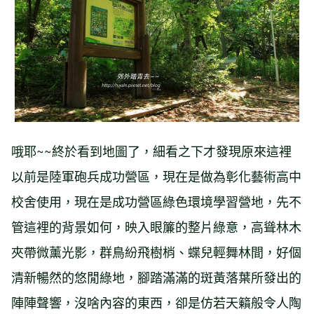
哦耶~~終於看到地圖了，細看之下才發現原來這裡
以前是陸軍砲兵成功營區，現在是做為彰化藝術高中
校舍使用，現在是成功營區綠色環境學習營地，先不
管這裡的背景如何，映入眼簾的整片綠意，高聳林木
夾帶微薰光影，群鳥紛飛樹梢、蝶兒輕舞林間，好個
清新暢然的悠閒綠地，腳踏滿滿的斑黃落葉所發出的
陣陣聲響，沒啥內容的東西，卻是仿若天籟般令人陶