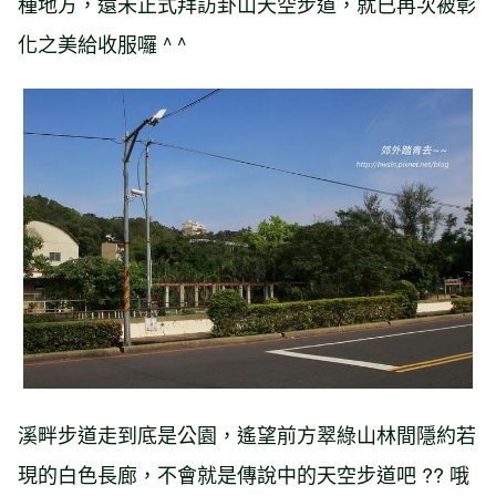
種地方，還未正式拜訪卦山天空步道，就已再次被彰
化之美給收服囉 ^ ^
溪畔步道走到底是公園，遙望前方翠綠山林間隱約若
現的白色長廊，不會就是傳說中的天空步道吧 ?? 哦