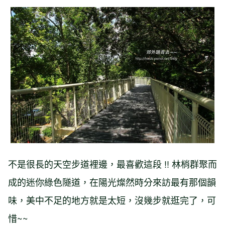
不是很長的天空步道裡邊，最喜歡這段 !! 林梢群聚而
成的迷你綠色隧道，在陽光燦然時分來訪最有那個韻
味，美中不足的地方就是太短，沒幾步就逛完了，可
惜~~