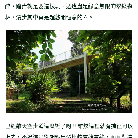
醉，踏青就是要這樣玩，週遭盡是綠意無限的翠綠森
林，漫步其中真是超悠閒愜意的 ^_^
已經離天空步道這麼近了呀 !! 雖然這裡就有捷徑可以
上去，不過還是從起點出發比較有始有終，而且對這