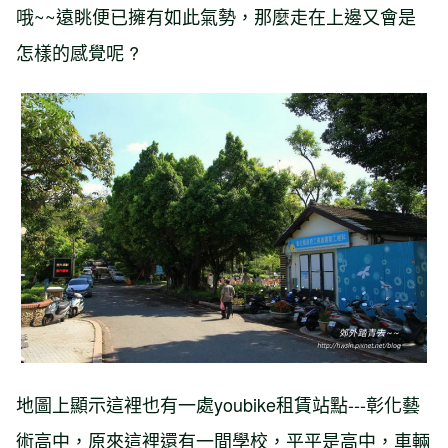
哦~~遠眺便已擁有如此氣勢，那麼走在上邊又會是
怎樣的感覺呢 ?
地圖上顯示這裡也有一處youbike租賃站點---彰化藝
術高中，原來這裡還有一間學校，平平是高中，車輛