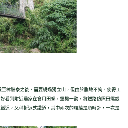
鋪設至樟腦寮之後，需要繞過獨立山，但由於腹地不夠，使得工
恰好看到附近農家在食用田螺，靈機一動，將鐵路仿照田螺殼
旋鐵道，又稱折返式鐵道，其中兩次的環繞是順時針，一次是