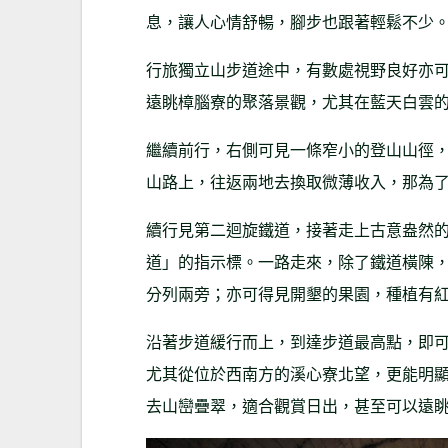
息，讓人心情舒暢，腳步也跟著輕鬆不少
行旅獨立山步道途中，有數處視野良好亦
遠眺樟腦寮的聚落景觀，尤其在藍天白雲
繼續前行，右側可見一條窄小的登山山徑
山路上，往返兩地去換取微薄收入，那為
續行見第二迴旋鐵道，接著走上古意盎然
道」的指示標。一路走來，除了鐵道橫陳
分列兩旁；亦可得見開墾的果園，種植有
沿著步道緩行而上，到達步道最高點，即可
尤其從位於西南方的溪心寮北望，更能明顯
去山巒疊翠，適合觀賞日出，甚至可以遠