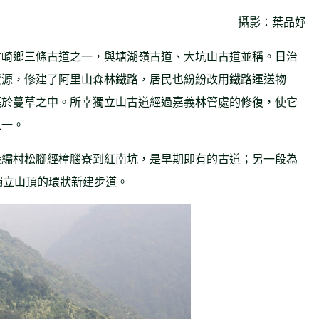
攝影：葉品妤
竹崎鄉三條古道之一，與塘湖嶺古道、大坑山古道並稱。日治
資源，修建了阿里山森林鐵路，居民也紛紛改用鐵路運送物
蕪於蔓草之中。所幸獨立山古道經過嘉義林管處的修復，使它
之一。
緞繻村松腳經樟腦寮到紅南坑，是早期即有的古道；另一段為
獨立山頂的環狀新建步道。