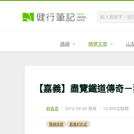
路線
精選文章
山
【嘉義】盡覽鐵道傳奇－
劉香君
2012-09-20 發表
12,355次點閱
路線旅遊
嘉義趴趴走