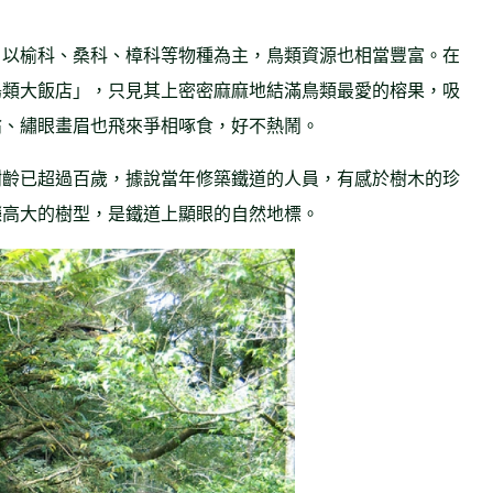
，以榆科、桑科、樟科等物種為主，鳥類資源也相當豐富。在
鳥類大飯店」，只見其上密密麻麻地結滿鳥類最愛的榕果，吸
翁、繡眼畫眉也飛來爭相啄食，好不熱鬧。
樹齡已超過百歲，據說當年修築鐵道的人員，有感於樹木的珍
嶸高大的樹型，是鐵道上顯眼的自然地標。