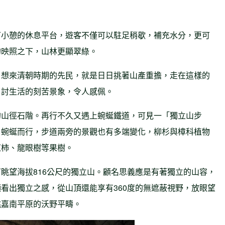
。
可小憩的休息平台，遊客不僅可以駐足稍歇，補充水分，更可
的映照之下，山林更顯翠綠。
，想來清朝時期的先民，就是日日挑著山產重擔，走在這樣的
了討生活的刻苦景象，令人感佩。
的山徑石階。再行不久又遇上蜿蜒鐵道，可見一「獨立山步
，蜿蜒而行，步道兩旁的景觀也有多端變化，柳杉與樟科植物
紅柿、龍眼樹等果樹。
眺望海拔816公尺的獨立山。顧名思義應是有著獨立的山容，
看出獨立之感，從山頂還能享有360度的無遮蔽視野，放眼望
眺嘉南平原的沃野平疇。