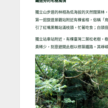
鐵道旁的老樹風情
獨立山步道的林相為低海拔的天然闊葉林
第一迴旋道景觀站附近有棵雀榕，俗稱「
引了紅嘴黑鵯站滿枝頭，忙著吃食；白頭
獨立站車站附近，有棵臺灣二葉松老樹，
貴稀少，刻意避開此樹以修築鐵路。其崢