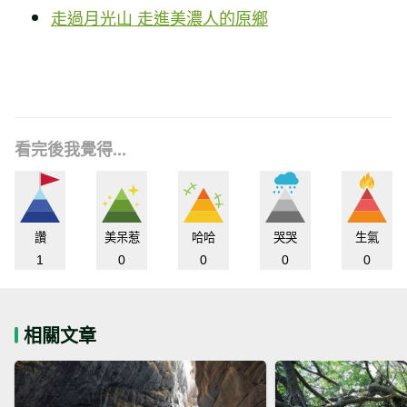
走過月光山 走進美濃人的原鄉
看完後我覺得...
讚
美呆惹
哈哈
哭哭
生氣
1
0
0
0
0
相關文章