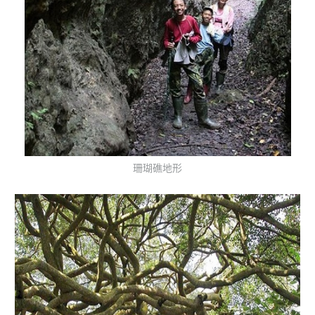
珊瑚礁地形