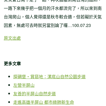
一路下來幾乎把一個月的汗水都流完了，所以來到南
台灣爬山，個人覺得還是秋冬較合適，但若礙於天氣
因素，無處可去時就另當別論了囉…100.07.23
原文出處
更多文章
探碉堡‧賞惡地：
漯底山自然公園步道
左營半屏山
友善的半屏山自然步道
走進高雄半屏山 都市綠肺新生命