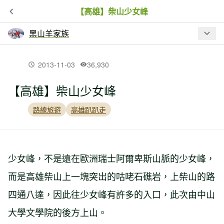
【高雄】柴山少女峰
黑山羊家族
最新文章
2013-11-03
36,930
【高雄】柴山少女峰
【南投】留龍頭走忘憂森林、金柑樹山
路線旅遊
高雄趴趴走
【花蓮】合歡越嶺古道（大禹嶺-卯木山-
關原駐在所-觀雲山莊）
少女峰，不是遠在歐洲瑞士阿爾卑斯山脈的少女峰，
而是高雄柴山上一塊突出的咕咾石礁岩，上柴山的路
【南投】立鷹山O型走
四通八達，因此往少女峰有許多的入口，此次由中山
大學文學院的後方上山。