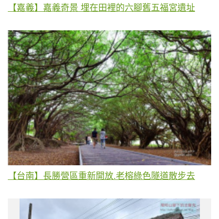
【嘉義】嘉義奇景 埋在田裡的六腳舊五福宮遺址
【台南】長勝營區重新開放.老榕綠色隧道散步去