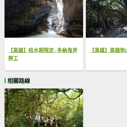
【高雄】枯水期限定~多納鬼斧
【高雄】高雄柴
神工
相關路線