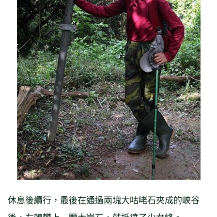
休息後續行，最後在通過兩塊大咕咾石夾成的峽谷