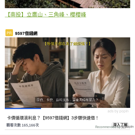
【南投】立鷹山、三角峰、櫻櫻峰
PR
9597借錢網
ads by popIn
卡債循環滾利息？【9597借錢網】3步驟快速借！
深入了解
觀看次數 165,166次
Recommended by