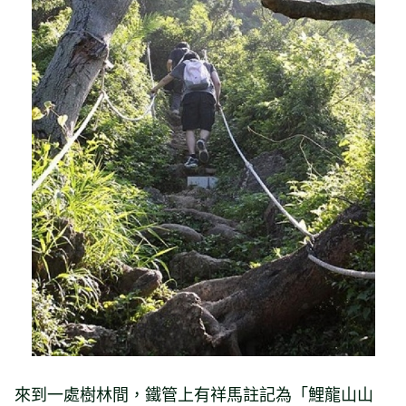
來到一處樹林間，鐵管上有祥馬註記為「鯉龍山山