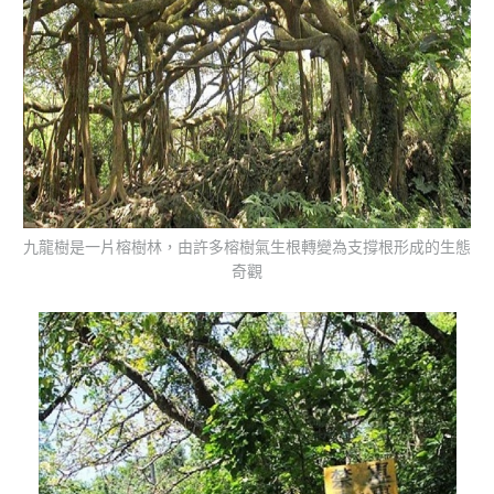
九龍樹是一片榕樹林，由許多榕樹氣生根轉變為支撐根形成的生態
奇觀