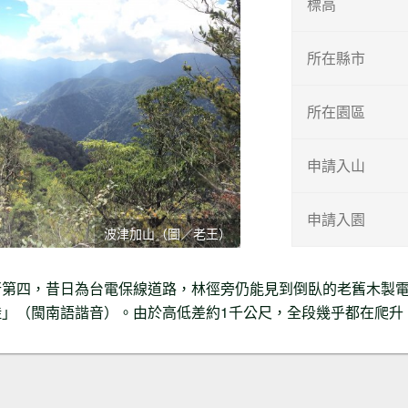
標高
所在縣市
所在園區
申請入山
申請入園
波津加山（圖／老王）
行第四，昔日為台電保線道路，林徑旁仍能見到倒臥的老舊木製
」（閩南語諧音）。由於高低差約1千公尺，全段幾乎都在爬升