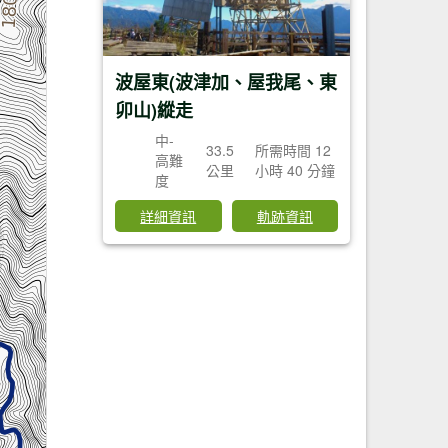
波屋東(波津加、屋我尾、東
卯山)縱走
中-
33.5
所需時間 12
高難
公里
小時 40 分鐘
度
詳細資訊
軌跡資訊