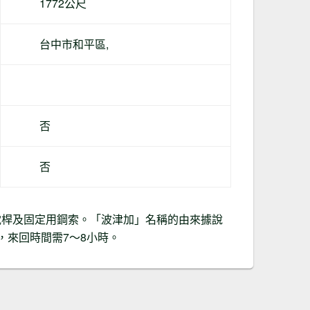
1772公尺
台中市和平區,
否
否
電桿及固定用鋼索。「波津加」名稱的由來據說
，來回時間需7～8小時。