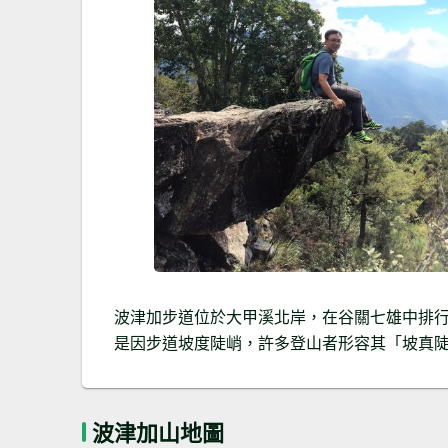
波津加步道位於大甲溪北岸，在谷關七雄中排
是因步道坡度陡峭，許多登山者形容其「坡真陡
波津加山地圖