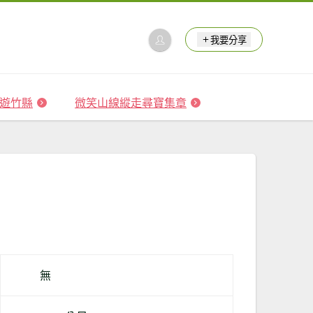
我要分享
 森遊竹縣
微笑山線縱走尋寶集章
無