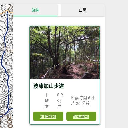
路線
山屋
波津加山步道
中
8.2
所需時間 6 小
難
公
時 20 分鐘
度
里
詳細資訊
軌跡資訊