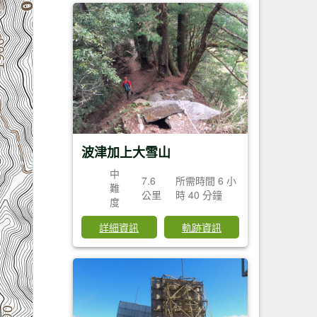
波津加上大雪山
中
7.6
所需時間 6 小
難
公里
時 40 分鐘
度
詳細資訊
軌跡資訊