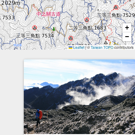
+
−
Leaflet
|
©
Taiwan TOPO
contributors