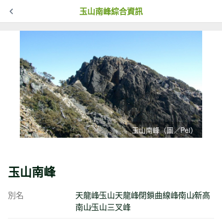
玉山南峰綜合資訊
玉山南峰（圖／Pei）
玉山南峰
別名
天龍峰∕玉山天龍峰∕閉鎖曲線峰∕南山∕新高
南山∕玉山三叉峰