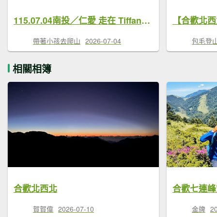
115.07.04南投／仁愛 走在 Tiffany 藍天空下-踏著抹茶色地毯-三刷合歡北西北（合歡山北峰-合歡山西峰）
帶著小孩去爬山
2026-07-04
包毛登
相關相簿
合歡北西北
合歡七連峰
賀賀偉
2026-07-10
金牌
2