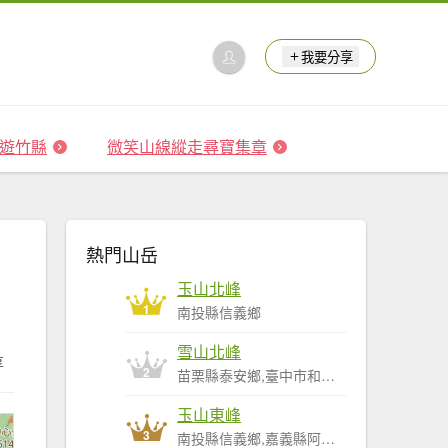
我要分享
 森遊竹縣
微笑山線縱走尋寶集章
熱門山岳
玉山北峰
1
南投縣信義鄉
雪山北峰
享
2
苗栗縣泰安鄉,臺中市和平區
玉山東峰
3
南投縣信義鄉,嘉義縣阿里山鄉