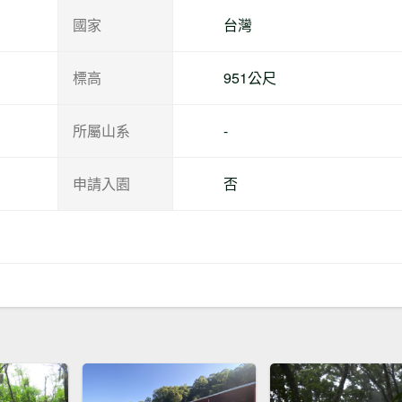
國家
台灣
標高
951公尺
所屬山系
-
申請入園
否