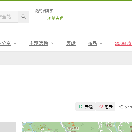
熱門關鍵字
淡蘭古道
友分享
主題活動
專輯
商品
2026
分
去過
想去