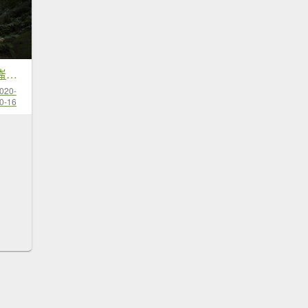
湖桶梳妝樓山建牌崙O型1...
020-
0-16