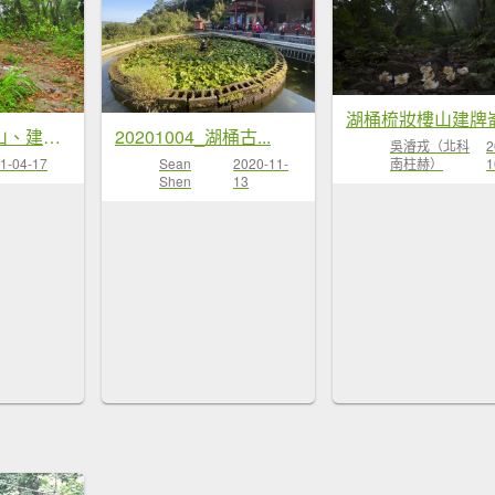
新北坪林東坑山、建牌崙山...
20201004_湖桶古...
吳濬戎（北科
2
1-04-17
Sean
2020-11-
南柱赫）
1
Shen
13