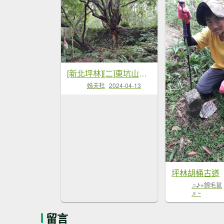
[新北坪林][二]東坑山、建牌崙、...
姊夫杜
2024-04-13
坪林胡桶古道
♫♪⭐錦毛鼠
♬~
留言