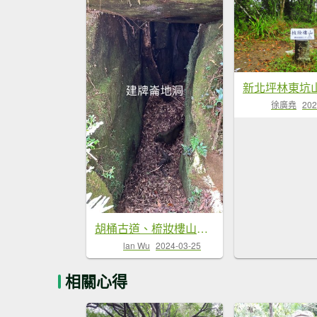
徐廣堯
202
胡桶古道、梳妝樓山Ｏ走
lan Wu
2024-03-25
相關心得