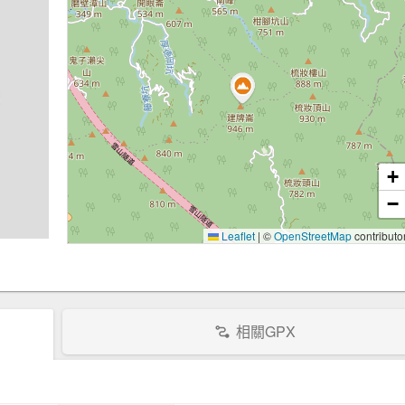
+
−
Leaflet
|
©
OpenStreetMap
contributo
相關GPX