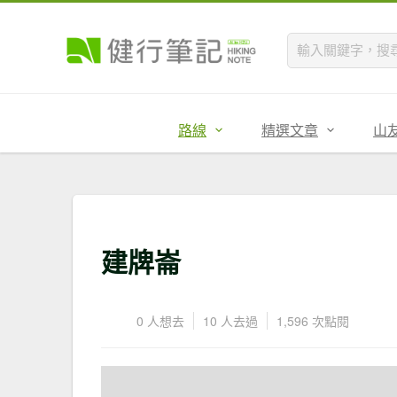
路線
精選文章
山
建牌崙
0 人想去
10 人去過
1,596 次點閱