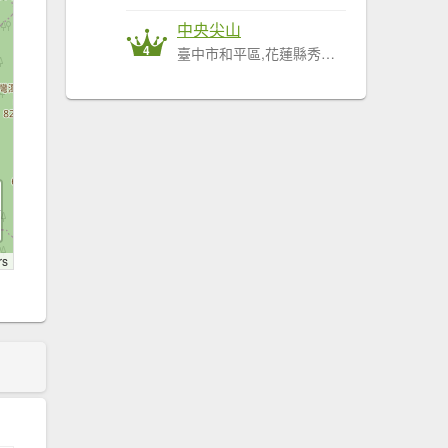
中央尖山
4
臺中市和平區,花蓮縣秀林鄉
rs