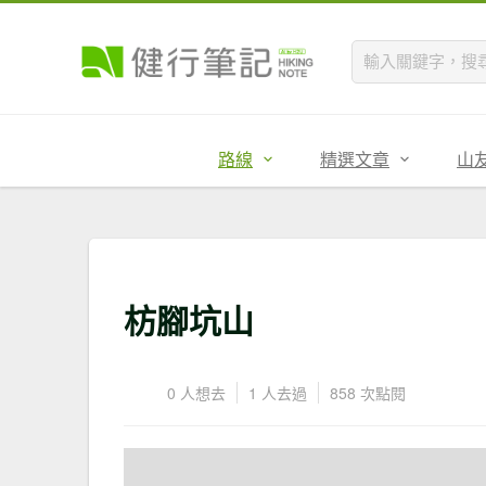
路線
精選文章
山
枋腳坑山
0 人想去
1 人去過
858 次點閱