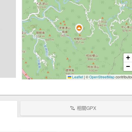
+
−
Leaflet
|
©
OpenStreetMap
contributo
相關GPX