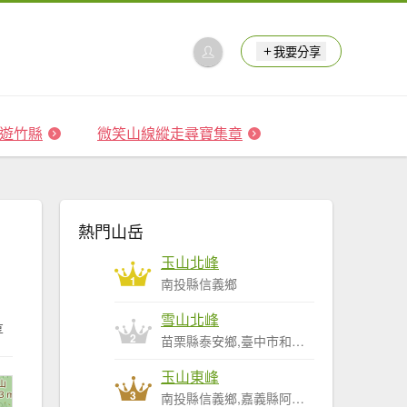
我要分享
 森遊竹縣
微笑山線縱走尋寶集章
熱門山岳
玉山北峰
1
南投縣信義鄉
雪山北峰
享
2
苗栗縣泰安鄉,臺中市和平區
玉山東峰
3
南投縣信義鄉,嘉義縣阿里山鄉