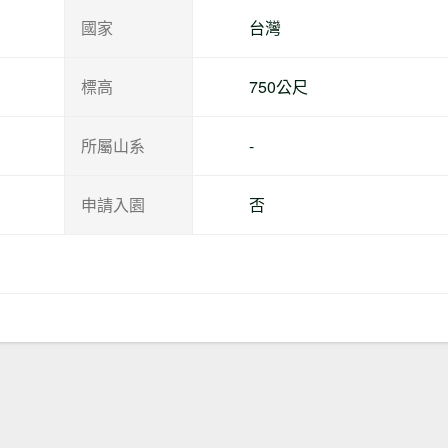
國家
台灣
標高
750公尺
所屬山系
-
申請入園
否