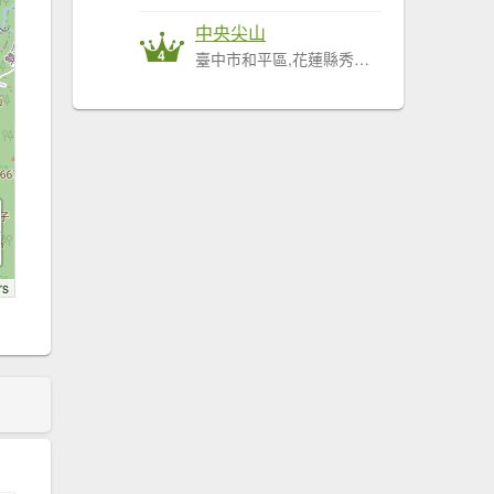
中央尖山
4
臺中市和平區,花蓮縣秀林鄉
rs