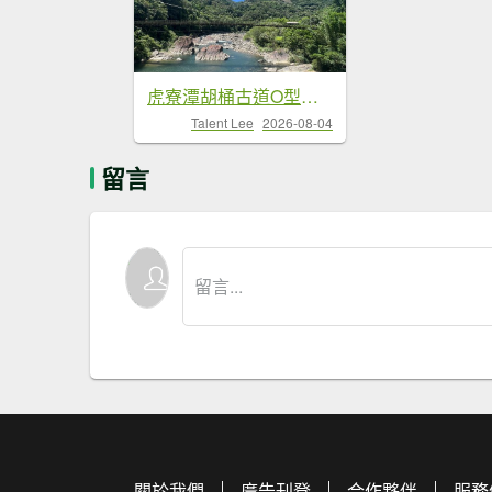
虎寮潭胡桶古道O型經虎寮潭山柑腳坑...
Talent Lee
2026-08-04
留言
關於我們
廣告刊登
合作夥伴
服務