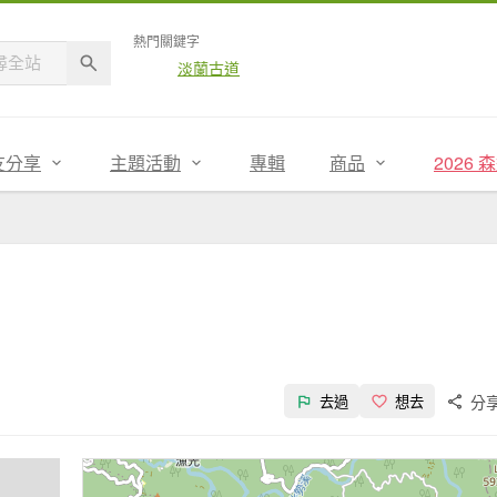
熱門關鍵字
淡蘭古道
友分享
主題活動
專輯
商品
2026
分
去過
想去