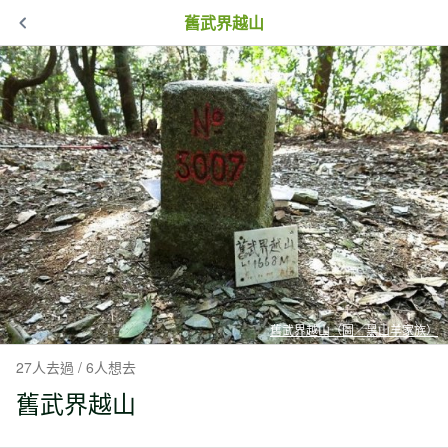
舊武界越山
舊武界越山（圖／黑山羊家族）
27人去過 / 6人想去
舊武界越山