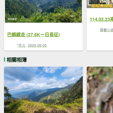
帶著小
巴蜈縱走 (27.6K一日長征)
*花ㄦ
2025-05-05
相關相簿