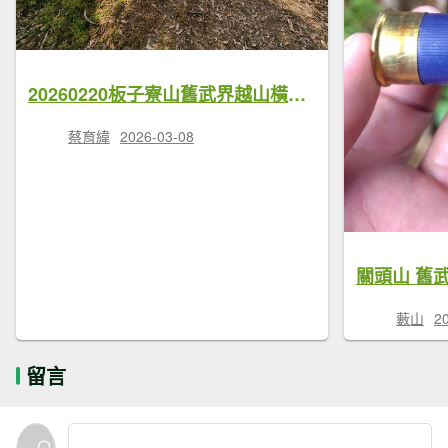
20260220板子寮山舊武界越山橫屏山O型
蔡育緯
2026-03-08
關頭山 舊
藪山
2
留言