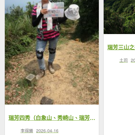
瑞芳三山之
土司
2
瑞芳四秀（白象山、秀崎山、瑞芳山與龍潭山）＋碧峰岩
李得勝
2026-04-16