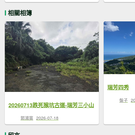
相關相簿
瑞芳四秀
盤子
2
20260713跌死猴坑古道-瑞芳三小山
郭鴻寬
2026-07-18