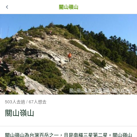
關山嶺山
關山嶺山最後一段登頂路（圖／LEoN）
503人去過 / 67人想去
關山嶺山
關山嶺山為台灣百岳之一，且是南橫三星第二星。關山嶺山