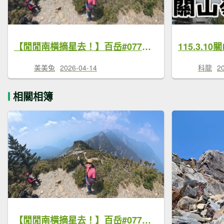
【閒閒南橫摘星去！】百岳#077關山嶺山。美麗壯闊中卻帶點淡淡哀愁的南橫公路。
115.3.1
美美兔
2026-04-14
科龍
2
相關相簿
【閒閒南橫摘星去！】百岳#077關山嶺山。美麗壯闊中卻帶點淡淡哀愁的南橫公路。