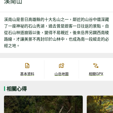
溪南山
溪南山是昔日高雄縣的十大名山之一，鄰近的山谷中還深藏
了一座神祕的石山秀湖，過去曾是遊客一日往返的景點，自
從石山林道崩毀以後，變得不易親近，後來岳界另闢西南稜
路線，才讓美景不再封印於山林中，也成為南一段縱走的必
經之地。
基本資料
山岳地圖
相關GPX
相關心得