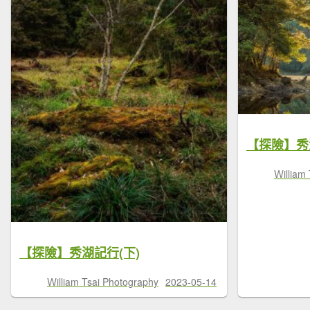
【探險】秀
Ｗilliam
【探險】秀湖記行(下)
Ｗilliam Tsai Photography
2023-05-14