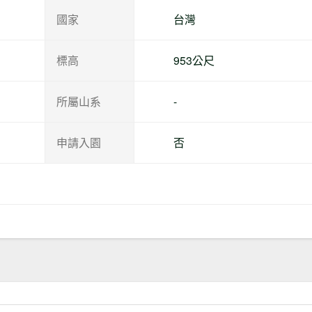
國家
台灣
標高
953公尺
所屬山系
-
申請入園
否