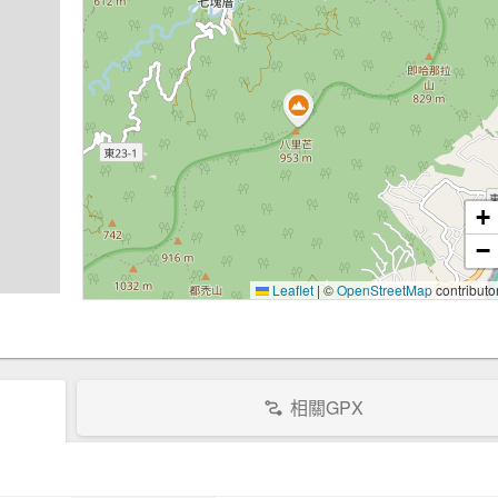
+
−
Leaflet
|
©
OpenStreetMap
contributo
相關GPX