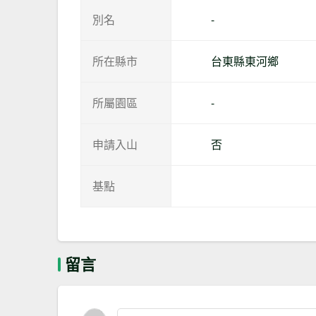
別名
-
所在縣市
台東縣東河鄉
所屬園區
-
申請入山
否
基點
留言