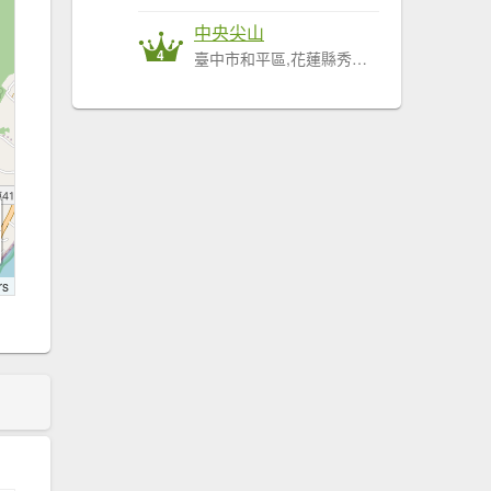
中央尖山
4
臺中市和平區,花蓮縣秀林鄉
rs