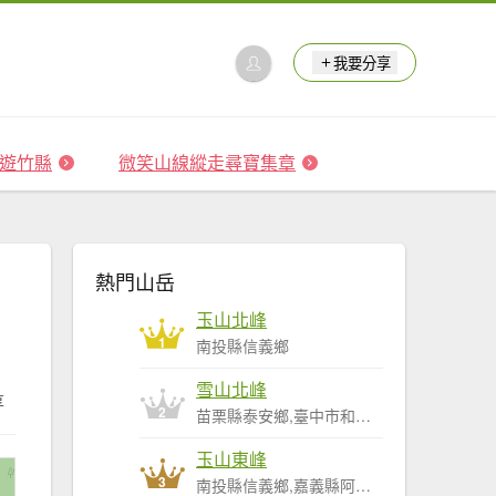
我要分享
 森遊竹縣
微笑山線縱走尋寶集章
熱門山岳
玉山北峰
1
南投縣信義鄉
雪山北峰
享
2
苗栗縣泰安鄉,臺中市和平區
玉山東峰
3
南投縣信義鄉,嘉義縣阿里山鄉