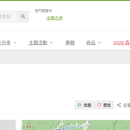
熱門關鍵字
淡蘭古道
友分享
主題活動
專輯
商品
2026
分
去過
想去