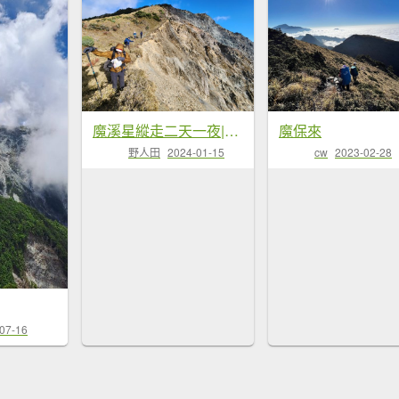
魔溪星縱走二天一夜|隱藏版魔系草原
魔保來
野人田
2024-01-15
cw
2023-02-28
07-16