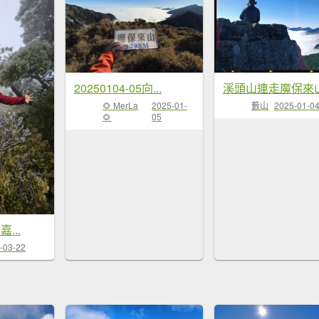
20250104-05向...
溪頭山連走魔保來
🌻 MerLa
2025-01-
藪山
2025-01-0
🌻
05
嘉...
-03-22