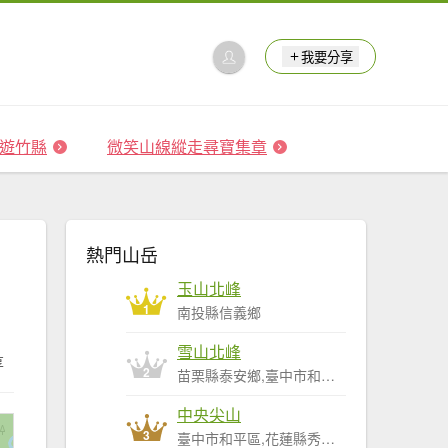
我要分享
 森遊竹縣
微笑山線縱走尋寶集章
熱門山岳
玉山北峰
1
南投縣信義鄉
雪山北峰
享
2
苗栗縣泰安鄉,臺中市和平區
中央尖山
3
臺中市和平區,花蓮縣秀林鄉