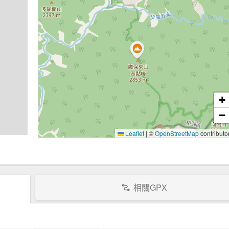
+
−
Leaflet
|
©
OpenStreetMap
contributo
相關GPX