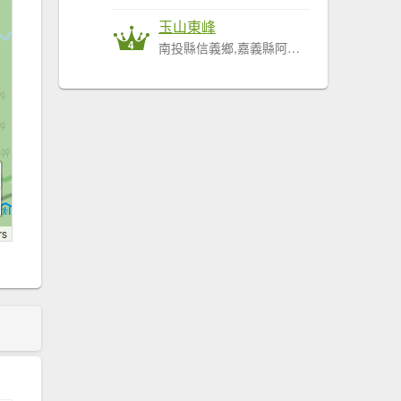
玉山東峰
4
南投縣信義鄉,嘉義縣阿里山鄉
rs