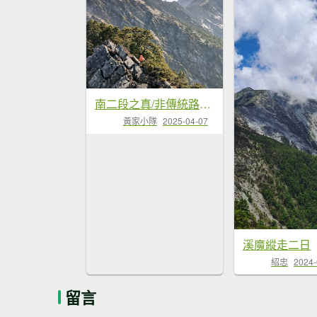
南二段之真/非傳統路線-關山嶺山....
黃家小隊
2025-04-07
溪魔縱走二日
紹忠
2024-
留言