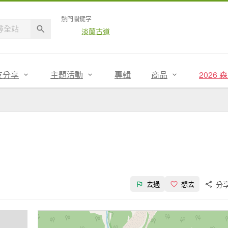
熱門關鍵字
淡蘭古道
友分享
主題活動
專輯
商品
2026
分
去過
想去