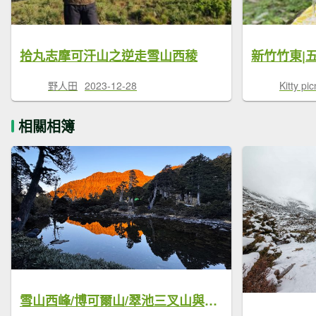
拾丸志摩可汗山之逆走雪山西稜
野人田
2023-12-28
Kitty pic
相關相簿
雪山西峰/博可爾山/翠池三叉山與五翠池悠閒走探的山遊記(三日)