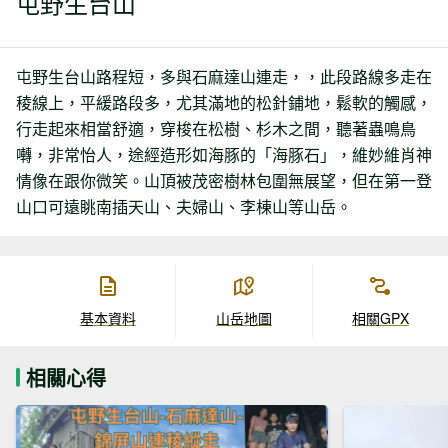
屯野生台山
屯野生台山路程短，多與石麻達山連走，，此段路線多走在
稜線上，平緩路段多，尤其滿地的松針鋪地，鬆軟的觸感，
行走起來相當舒適，穿梭在松樹、杉木之間，聽著蟲鳴鳥
囀，非常怡人，途經造形如海豚的「海豚石」，維妙維肖神
情像在跟你微笑。山頂被茂密樹林包圍無展望，但在第一登
山口可遠眺南插天山、夫婦山、李棟山等山岳。
基本資料
山岳地圖
相關GPX
相關心得