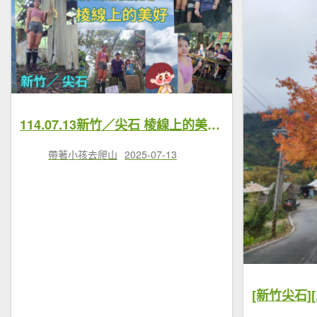
114.07.13新竹／尖石 棱線上的美好（屯野生台山-石麻達山-錦屏山連稜縱走）
帶著小孩去爬山
2025-07-13