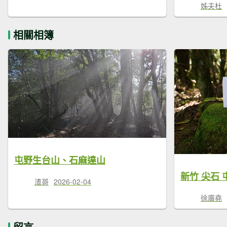
姊夫杜
相關相簿
屯野生台山、石麻達山
渣哥
2026-02-04
徐廣堯
留言