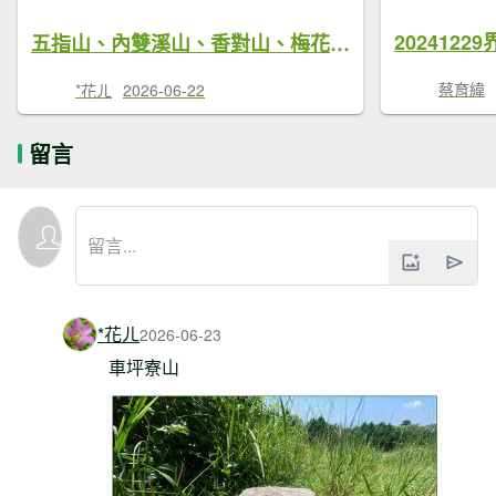
202412
五指山、內雙溪山、香對山、梅花山9基石連走
蔡育緯
*花ㄦ
2026-06-22
留言
*花ㄦ
2026-06-23
車坪寮山