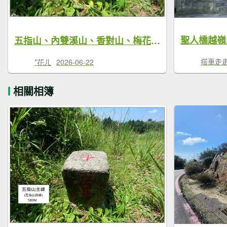
聖人橋越嶺
五指山、內雙溪山、香對山、梅花山9基石連走
搭車走
*花ㄦ
2026-06-22
相關相簿