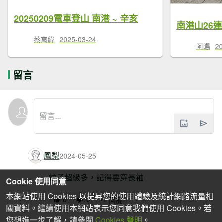
20250209電車登山 南港 ~ 辛亥
南港山26
蔡育緯
2025-03-24
阿暘
2
留言
鳳梨
2024-05-25
蚊子超級多，記得要穿長袖
Cookie 使用同意
本網站使用 Cookies 以提昇您的使用體驗及統計網路流量相
0
0
回覆
關資料。繼續使用本網站表示您同意我們使用 Cookies。若
您想進一步了解，請參閱
Cookies 聲明
。