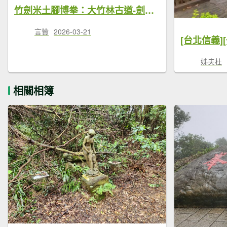
竹劍米土腳博拳：大竹林古道-劍頭山-糶米古道-土地公嶺古道-抱子腳山-博嘉山-拳山古道
言贊
2026-03-21
姊夫杜
相關相簿