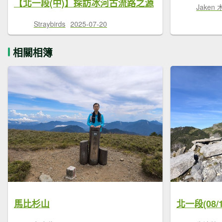
【北一段(中)】探訪冰河古流路之源
Jaken
Straybirds
2025-07-20
相關相簿
馬比杉山