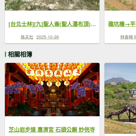
[台北士林][九]聖人崙(聖人瀑布頂)、尾崙山、圓山仔山東南、圓山仔山
姊夫杜
2025-10-26
林香梅 Ma
相關相簿
芝山岩步道 惠濟宮 石頭公廟 妙侊寺