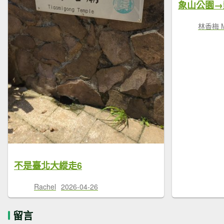
林香梅 Ma
不是臺北大縱走6
Rachel
2026-04-26
留言