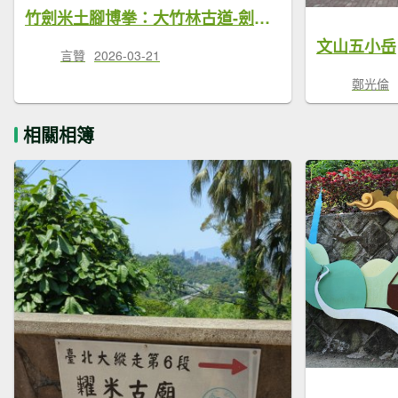
竹劍米土腳博拳：大竹林古道-劍頭山-糶米古道-土地公嶺古道-抱子腳山-博嘉山-拳山古道
文山五小岳
言贊
2026-03-21
鄭光倫
相關相簿