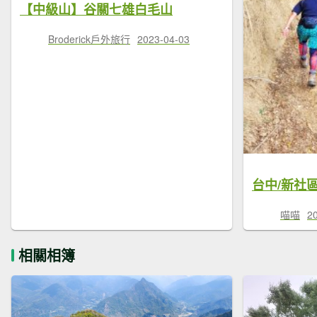
【中級山】谷關七雄白毛山
Broderick戶外旅行
2023-04-03
台中/新社
喵喵
2
相關相簿