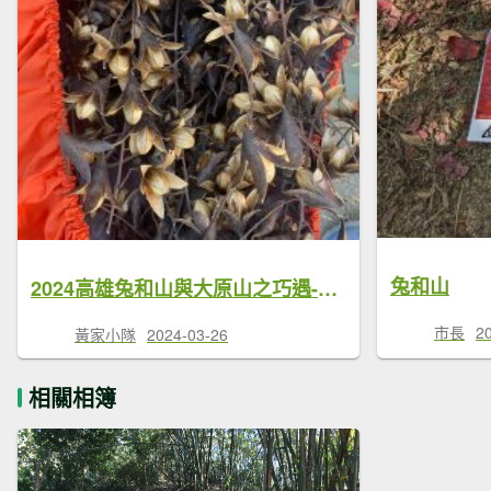
兔和山
2024高雄兔和山與大原山之巧遇-彩蝶、血藤與香椿蒴果
市長
2
黃家小隊
2024-03-26
相關相簿