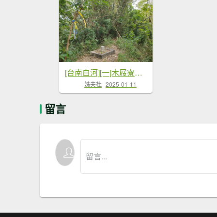
[台南白河][一]木屐寮、仙草埔山...
姊夫杜
2025-01-11
留言