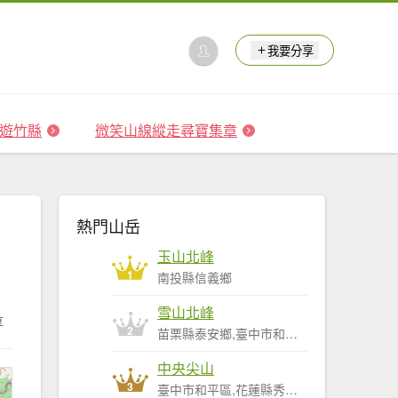
我要分享
 森遊竹縣
微笑山線縱走尋寶集章
熱門山岳
玉山北峰
1
南投縣信義鄉
雪山北峰
享
2
苗栗縣泰安鄉,臺中市和平區
中央尖山
3
臺中市和平區,花蓮縣秀林鄉