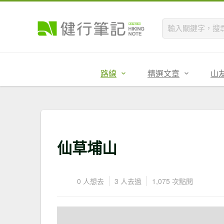
路線
精選文章
山
仙草埔山
0 人想去
3 人去過
1,075 次點閱