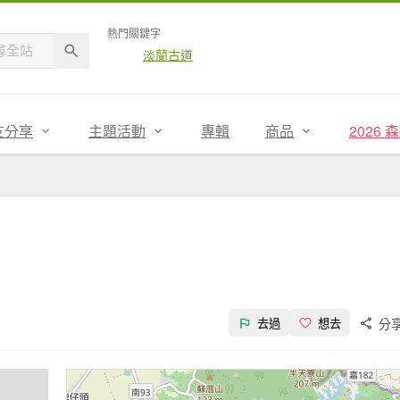
熱門關鍵字
淡蘭古道
友分享
主題活動
專輯
商品
2026
分
去過
想去