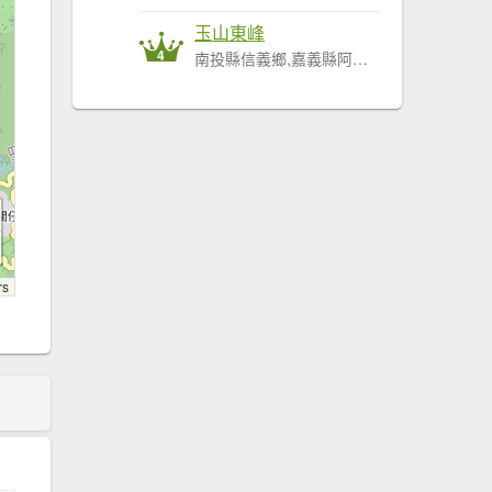
玉山東峰
4
南投縣信義鄉,嘉義縣阿里山鄉
rs