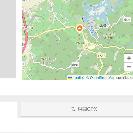
+
−
Leaflet
|
©
OpenStreetMap
contributo
相關GPX