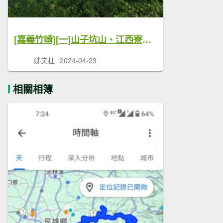
[嘉義竹崎][一]山子坑山、江西寮山(劉厝)、坑山、鹿滿山
姊夫杜
2024-04-23
相關相簿