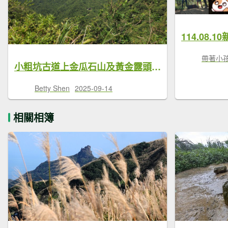
帶著小
小粗坑古道上金瓜石山及黃金露頭，下不厭亭金字碑古道回
Betty Shen
2025-09-14
相關相簿