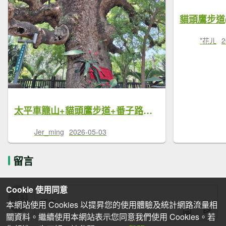
貓頭鷹步道
*花ㄦ
2
太平車籠山+貓頭鷹步道+番子路山+豬槽山20260502
Jer_ming
2026-05-03
留言
Cookie 使用同意
本網站使用 Cookies 以提昇您的使用體驗及統計網路流量相
關資料。繼續使用本網站表示您同意我們使用 Cookies。若