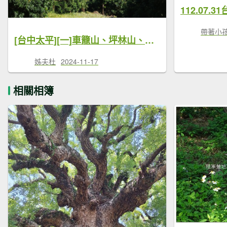
帶著小
[台中太平][一]車籠山、坪林山、御子山(虎頭山)、番子路山、豬槽山
姊夫杜
2024-11-17
相關相簿