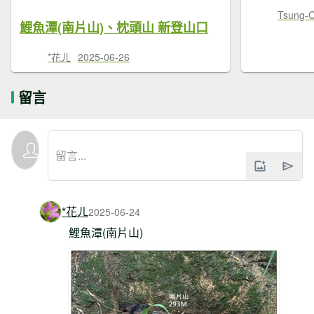
Tsung-
鯉魚潭(南片山)、枕頭山 新登山口
*花ㄦ
2025-06-26
留言
*花ㄦ
2025-06-24
鯉魚潭(南片山)