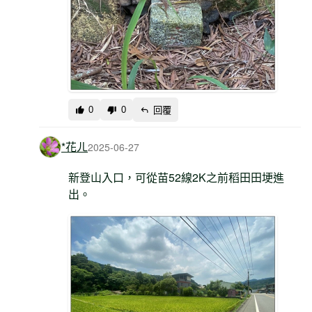
0
0
回覆
*花ㄦ
2025-06-27
新登山入口，可從苗52線2K之前稻田田埂進
出。