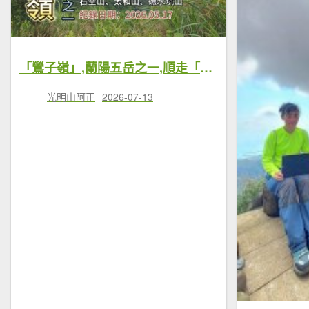
「鶯子嶺」,蘭陽五岳之一,順走「石空山」、「太和山」、「礁水坑山」、「礁水坑山南峰」、「頭圍山」，外澳進頭城出,雙向火車可接駁
光明山阿正
2026-07-13