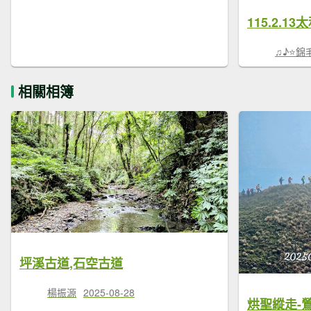
115.2.
♫♪⭐錦
相關相簿
坪溪古道,石空古道
楊振源
2025-08-28
烘聖縱走-