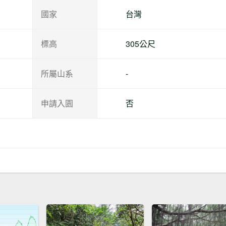
國家
台灣
標高
305公尺
所屬山系
-
申請入園
否