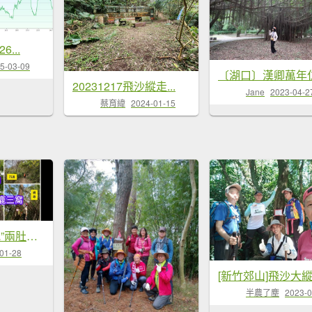
6...
5-03-09
20231217飛沙縱走...
Jane
2023-04-2
蔡育緯
2024-01-15
橫芎七山(“啞妮”兩肚苦+狡鹿三窩藏)
01-28
半農了塵
2023-0