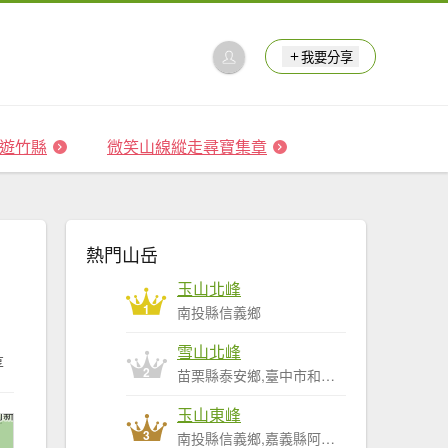
我要分享
 森遊竹縣
微笑山線縱走尋寶集章
熱門山岳
玉山北峰
1
南投縣信義鄉
雪山北峰
享
2
苗栗縣泰安鄉,臺中市和平區
玉山東峰
3
南投縣信義鄉,嘉義縣阿里山鄉