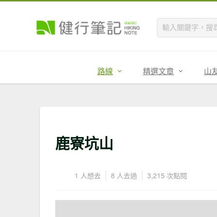
路線
精選文章
山
鹿寮坑山
1 人想去
8 人去過
3,215 次點閱