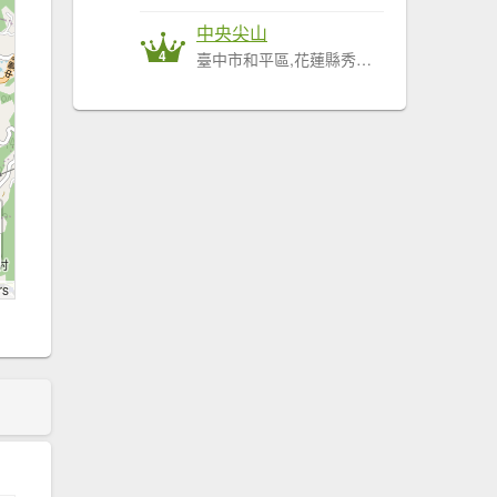
中央尖山
4
臺中市和平區,花蓮縣秀林鄉
rs