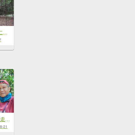
〔湖口〕漢卿萬年仁和金獅...
7
[新竹郊山]飛沙大縱走後段...淺...
8-21