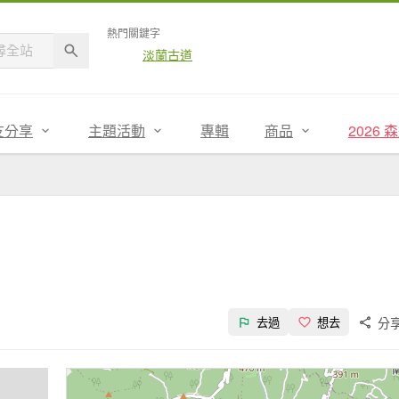
熱門關鍵字
淡蘭古道
友分享
主題活動
專輯
商品
2026
分
去過
想去