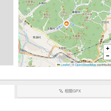
+
−
Leaflet
|
©
OpenStreetMap
contributo
相關GPX