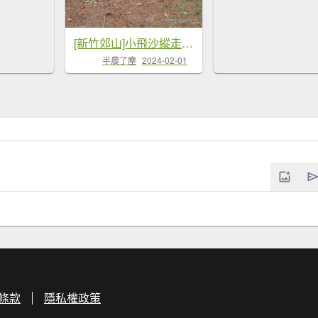
[新竹郊山]小飛沙縱走#3
半農了塵
2024-02-01
條款
隱私權政策