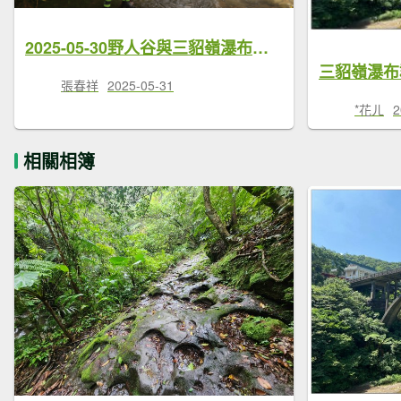
2025-05-30野人谷與三貂嶺瀑布群連走─翠谷瀑布→天雲瀑布→茵夢湖瀑布→雞董滑瀑→五分寮山→枇杷洞瀑布→摩天瀑布→合谷瀑布
三貂嶺瀑布
張春祥
2025-05-31
*花ㄦ
2
相關相簿