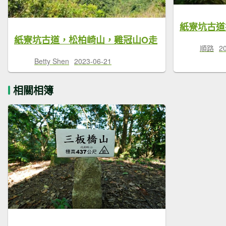
紙寮坑古道，松柏崎山，雞冠山O走
順路
2
Betty Shen
2023-06-21
相關相簿