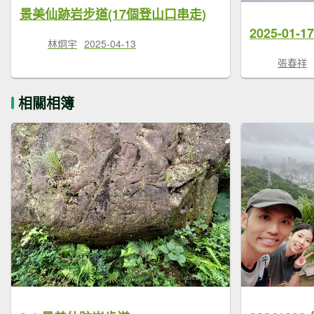
景美仙跡岩步道(17個登山口串走)
林炯宇
2025-04-13
張春祥
相關相簿