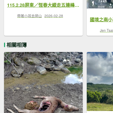
115.2.28屏東／恆春大縱走五連峰/一條充滿歷史故事的特色路線（赤牛嶺-大山母山-小尖石山-龜呵吠山-大尖石山）
帶著小孩去爬山
2026-02-28
Jen Tsa
相關相簿