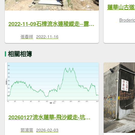
Brode
2022-11-09石樟流水連稜縱走─露德聖母院→石光古道→樟樹窩山→流民窩山→水坑廣山→龍鳳連稜→石頭坑山→三段崎古道→吧哩國山→犁頭山
張春祥
2022-11-16
相關相簿
20260127流水蓮華-飛沙縱走-坑尾山南稜
郭鴻寬
2026-02-03