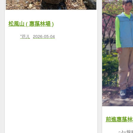
松風山 ( 惠蓀林場 )
*花ㄦ
2026-05-04
♫♪⭐錦