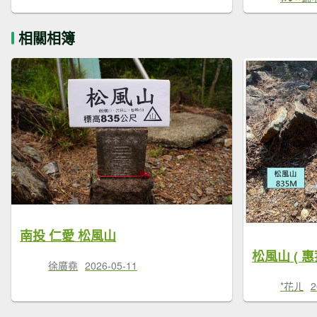
相關相簿
南投 仁愛 松風山
松風山 ( 惠
徐廣堯
2026-05-11
*花ㄦ
2