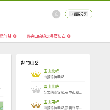
我要分享
 森遊竹縣
微笑山線縱走尋寶集章
熱門山岳
玉山北峰
1
南投縣信義鄉
雪山北峰
享
2
苗栗縣泰安鄉,臺中市和平區
玉山東峰
3
南投縣信義鄉,嘉義縣阿里山鄉