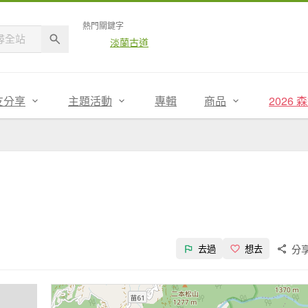
熱門關鍵字
淡蘭古道
友分享
主題活動
專輯
商品
2026
分
去過
想去