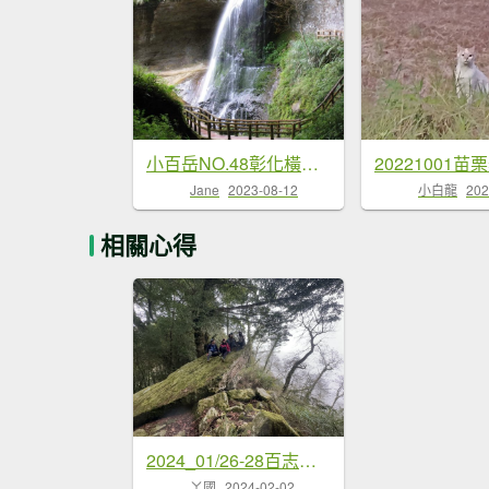
小百岳NO.48彰化橫山...
20221001苗栗
Jane
2023-08-12
小白龍
202
相關心得
2024_01/26-28百志興保...
ㄚ國
2024-02-02