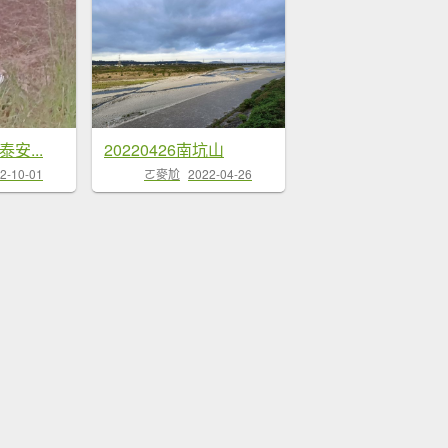
泰安...
20220426南坑山
2-10-01
ㄛ麥尬
2022-04-26