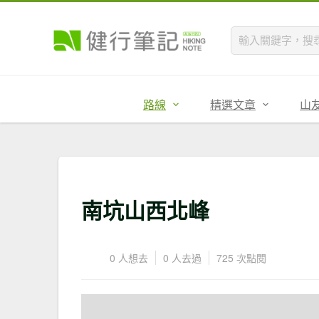
路線
精選文章
山
南坑山西北峰
0 人想去
0 人去過
725 次點閱