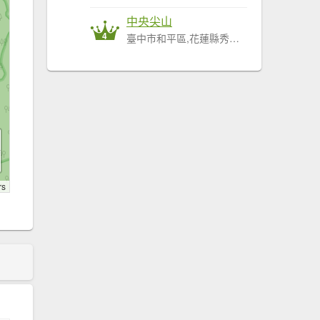
中央尖山
4
臺中市和平區,花蓮縣秀林鄉
rs