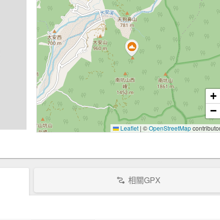
+
−
Leaflet
|
©
OpenStreetMap
contributo
相關GPX