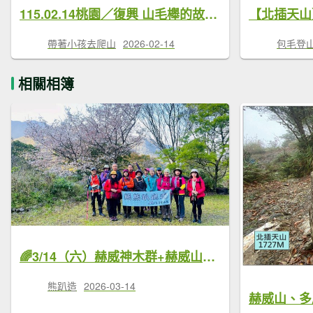
115.02.14桃園／復興 山毛櫸的故鄉-魔幻的神木群北插天山P型（赫威山-多崖山-北插天山）
帶著小孩去爬山
2026-02-14
包毛登
相關相簿
🌈3/14（六）赫威神木群+赫威山✨FB：熊熊趴爬走🌈
熊趴造
2026-03-14
赫威山、多