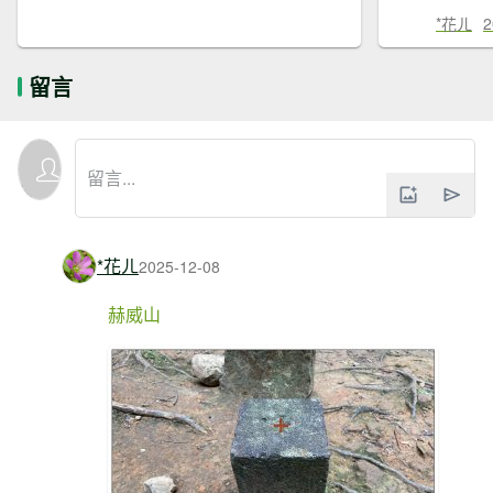
*花ㄦ
2
留言
*花ㄦ
2025-12-08
赫威山