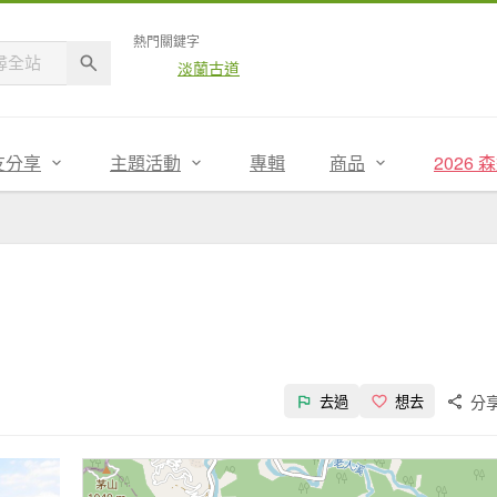
熱門關鍵字
淡蘭古道
友分享
主題活動
專輯
商品
2026
分
去過
想去