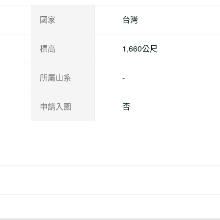
國家
台灣
標高
1,660公尺
所屬山系
-
申請入園
否