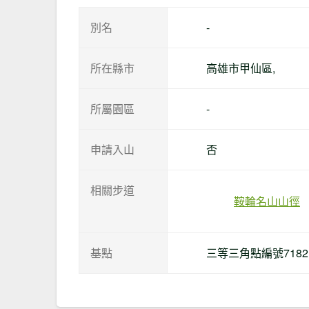
別名
-
所在縣市
高雄市甲仙區,
所屬園區
-
申請入山
否
相關步道
鞍輪名山山徑
基點
三等三角點編號7182