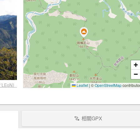
+
−
LEoN）
Leaflet
|
©
OpenStreetMap
contributo
相關GPX