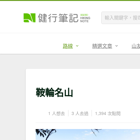
路線
精選文章
山
鞍輪名山
1 人想去
3 人去過
1,394 次點閱