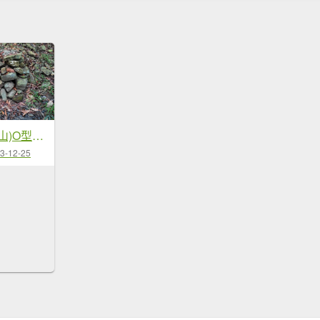
鞍輪名山(藤苞山)O型大...
3-12-25