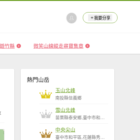
我要分享
 森遊竹縣
微笑山線縱走尋寶集章
熱門山岳
玉山北峰
1
南投縣信義鄉
雪山北峰
享
2
苗栗縣泰安鄉,臺中市和平區
中央尖山
3
臺中市和平區,花蓮縣秀林鄉