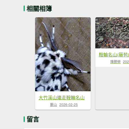
相關相簿
陳勝榮
202
大竹溪山連走鞍輪名山
藪山
2026-02-25
留言