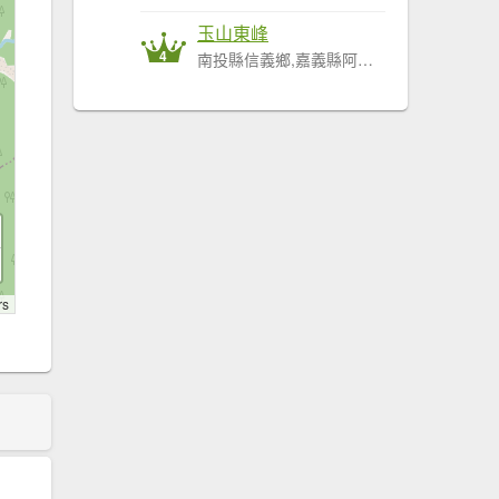
玉山東峰
4
南投縣信義鄉,嘉義縣阿里山鄉
rs