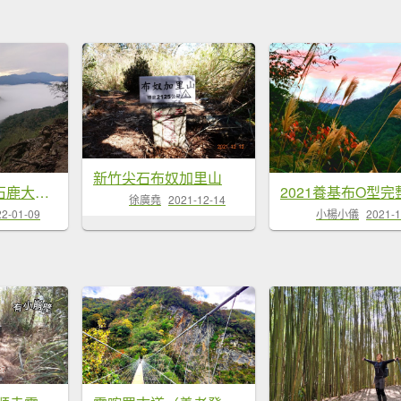
新竹尖石布奴加里山
霞喀羅大山（石鹿大山）、...
2021養基布O型完
徐廣堯
2021-12-14
22-01-09
小楊小儀
2021-1