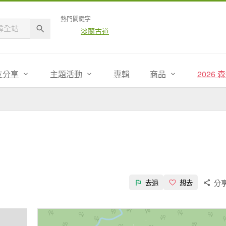
熱門關鍵字
淡蘭古道
友分享
主題活動
專輯
商品
2026
分
去過
想去