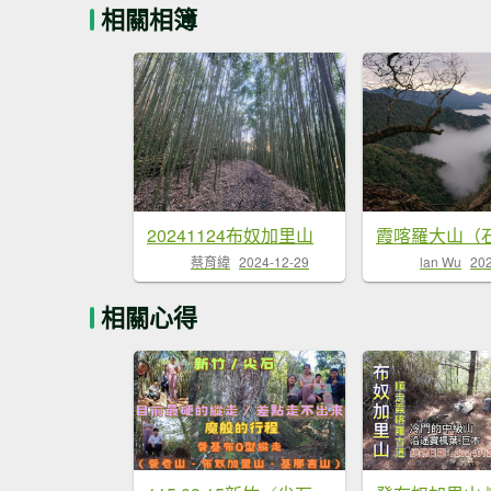
相關相簿
20241124布奴加里山
蔡育緯
2024-12-29
lan Wu
20
相關心得