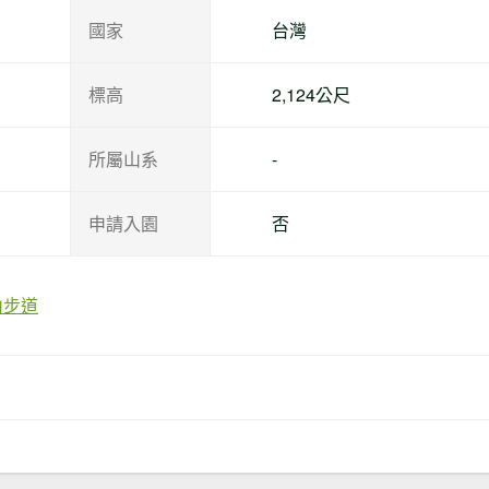
國家
台灣
標高
2,124公尺
所屬山系
-
申請入園
否
山步道