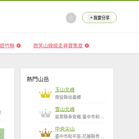
我要分享
 森遊竹縣
微笑山線縱走尋寶集章
熱門山岳
玉山北峰
1
南投縣信義鄉
雪山北峰
享
2
苗栗縣泰安鄉,臺中市和平區
中央尖山
3
臺中市和平區,花蓮縣秀林鄉