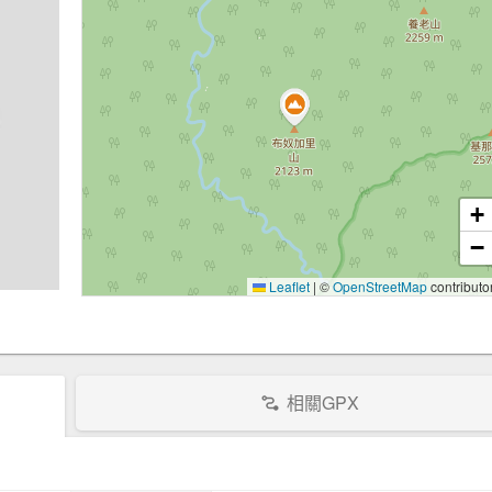
+
−
Leaflet
|
©
OpenStreetMap
contributo
相關GPX