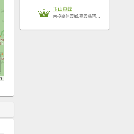
玉山東峰
4
南投縣信義鄉,嘉義縣阿里山鄉
rs