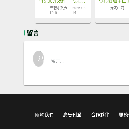
115.03.15新竹／尖石魔般的...
帶著小孩去
2026-03-
光明山阿
爬山
16
正
留言
關於我們
廣告刊登
合作夥伴
服務