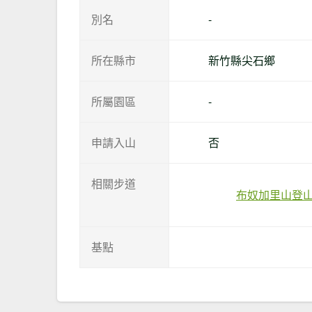
別名
-
所在縣市
新竹縣尖石鄉
所屬園區
-
申請入山
否
相關步道
布奴加里山登
基點