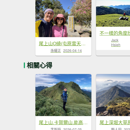
Jack
尾上山O繞(屯原雲天宮-...
Hsieh
孫耀正
2026-04-14
相關心得
尾上山.卡賀爾山.能高主山.奇萊南...
尾上深堀大草
李斯特
2026-07-25
野人田
202