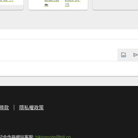
☁️
15
條款
隱私權政策
記合作與網站客服:
hikingnote@biji.co