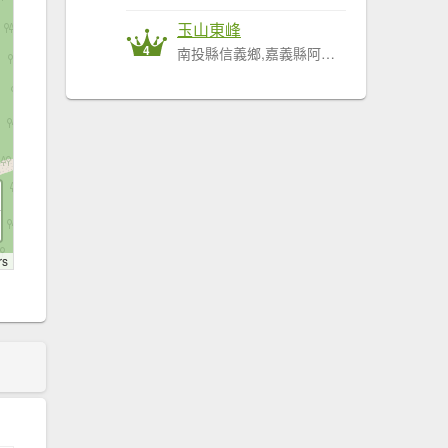
玉山東峰
4
南投縣信義鄉,嘉義縣阿里山鄉
rs