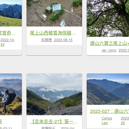
尾上山西稜雲海保線所O形
不一樣的角度欣賞奇萊南華...
紅綠燈
2022-08-15
2022-10-
24
Jer_ming
2022-
Carlos
2023
原
【走來走去-27】第一次百岳任務-...
Lee
22
5-02-11
偷懶阿云
2024-04-