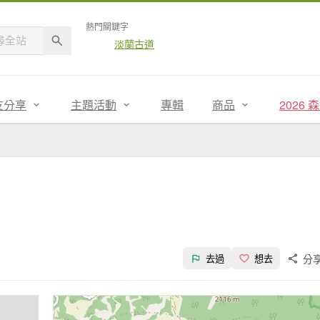
熱門關鍵字
淡蘭古道
友分享
主題活動
專輯
商品
2026
分
去過
想去