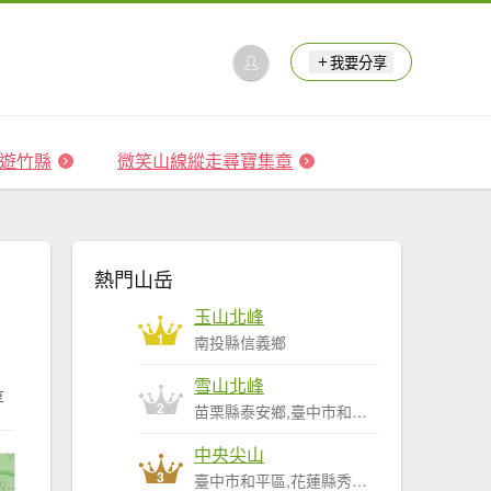
我要分享
 森遊竹縣
微笑山線縱走尋寶集章
熱門山岳
玉山北峰
1
南投縣信義鄉
雪山北峰
享
2
苗栗縣泰安鄉,臺中市和平區
中央尖山
3
臺中市和平區,花蓮縣秀林鄉