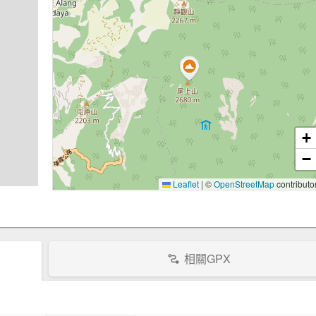
+
−
Leaflet
|
©
OpenStreetMap
contributo
相關GPX