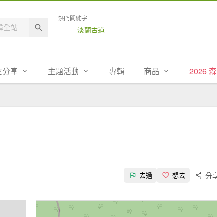
熱門關鍵字
淡蘭古道
友分享
主題活動
專輯
商品
2026
分
去過
想去