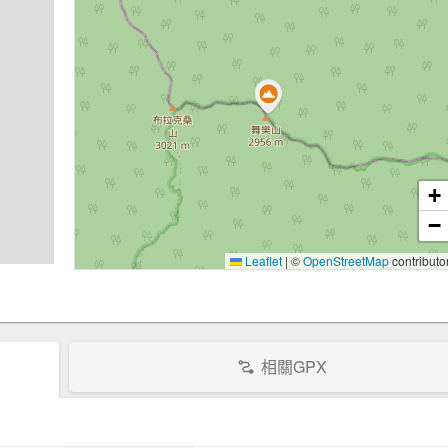
+
−
Leaflet
|
©
OpenStreetMap
contributo
相關GPX