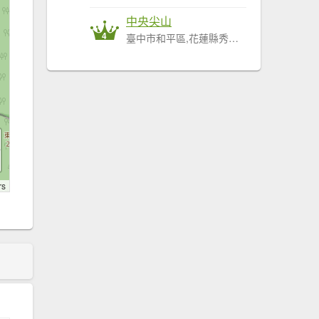
中央尖山
4
臺中市和平區,花蓮縣秀林鄉
rs