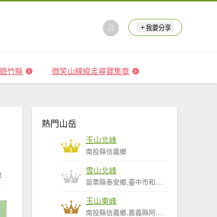
我要分享
 森遊竹縣
微笑山線縱走尋寶集章
熱門山岳
玉山北峰
1
南投縣信義鄉
雪山北峰
享
2
苗栗縣泰安鄉,臺中市和平區
玉山東峰
3
南投縣信義鄉,嘉義縣阿里山鄉