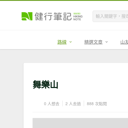
路線
精選文章
山
舞樂山
0 人想去
2 人去過
888 次點閱