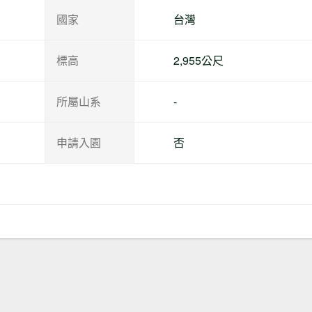
國家
台灣
標高
2,955公尺
所屬山系
-
申請入園
否