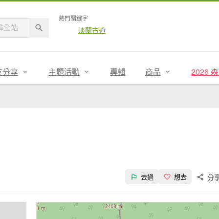
熱門關鍵字
淡蘭古道
友分享
主題活動
專輯
商品
2026
分
去過
想去