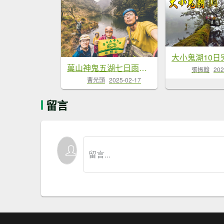
萬山神鬼五湖七日雨濛濛之旅
張振翰
202
曹光頭
2025-02-17
留言