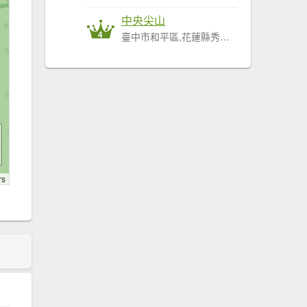
中央尖山
4
臺中市和平區,花蓮縣秀林鄉
rs