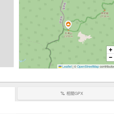
+
−
Leaflet
|
©
OpenStreetMap
contributo
相關GPX