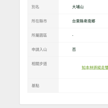
別名
大埔山
所在縣市
台東縣卑南鄉
所屬園區
-
申請入山
否
相關步道
知本林道縱走雙
基點