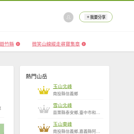
我要分享
 森遊竹縣
微笑山線縱走尋寶集章
熱門山岳
玉山北峰
1
南投縣信義鄉
雪山北峰
享
2
苗栗縣泰安鄉,臺中市和平區
玉山東峰
3
南投縣信義鄉,嘉義縣阿里山鄉