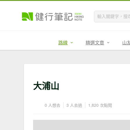
路線
精選文章
山
大浦山
0 人想去
3 人去過
1,820 次點閱