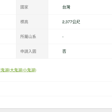
國家
台灣
標高
2,377公尺
所屬山系
-
申請入園
否
鬼湖(大鬼湖/小鬼湖)