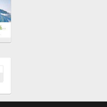
中央山脈分段縱走系列-南南段二(大...
2