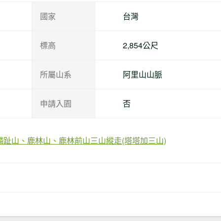
國家
台灣
標高
2,854公尺
所屬山系
阿里山山脈
申請入園
否
麟趾山、鹿林山、鹿林前山三山縱走(塔塔加三山)