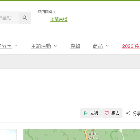
熱門關鍵字
淡蘭古道
友分享
主題活動
專輯
商品
2026
分
去過
想去