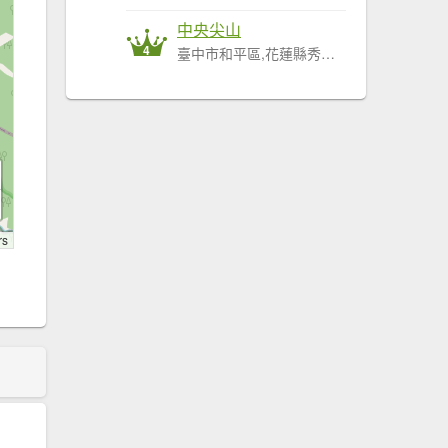
中央尖山
4
臺中市和平區,花蓮縣秀林鄉
rs