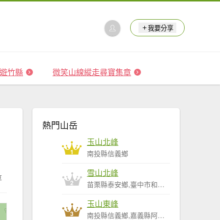
我要分享
 森遊竹縣
微笑山線縱走尋寶集章
熱門山岳
玉山北峰
1
南投縣信義鄉
雪山北峰
享
2
苗栗縣泰安鄉,臺中市和平區
玉山東峰
3
南投縣信義鄉,嘉義縣阿里山鄉