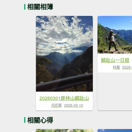
相關相簿
麟趾山一日遊
科龍
2026-
20260301鹿林山麟趾山
丹尼斯
2026-03-10
相關心得