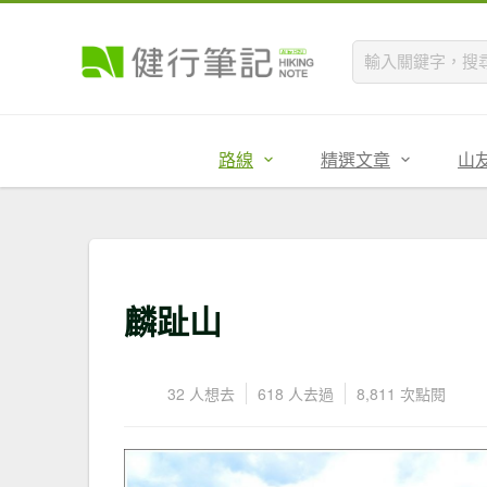
路線
精選文章
山
麟趾山
32 人想去
618 人去過
8,811 次點閱