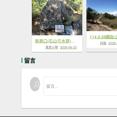
114.9.28麟
新高口(石山引水道)經玉山林道上石...
科龍
2026-
黃家小隊
2026-06-23
留言