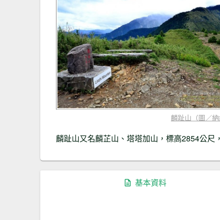
麟趾山（圖／納
麟趾山又名麟芷山、塔塔加山，標高2854公尺
基本資料