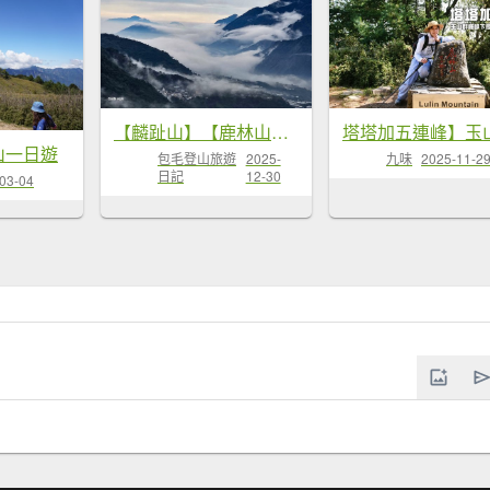
【麟趾山】【鹿林山】親民輕鬆步道卻...
趾山一日遊
包毛登山旅遊
2025-
九味
2025-11-2
日記
12-30
03-04