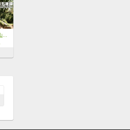
塔塔加五連峰】玉山腳下最優美的一條...
9