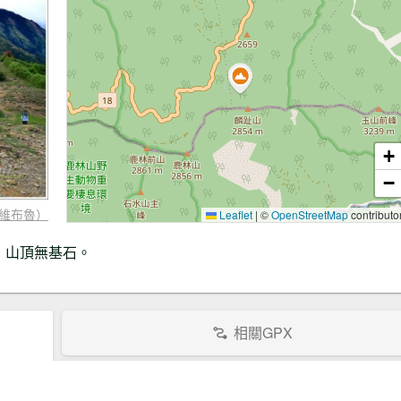
+
−
維布魯）
Leaflet
|
©
OpenStreetMap
contributo
，山頂無基石。
相關GPX