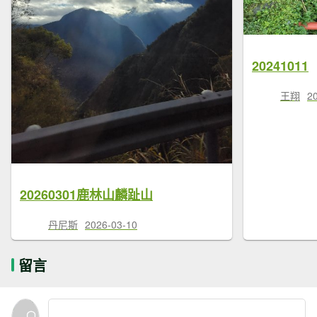
20241011
王翔
2
20260301鹿林山麟趾山
丹尼斯
2026-03-10
留言