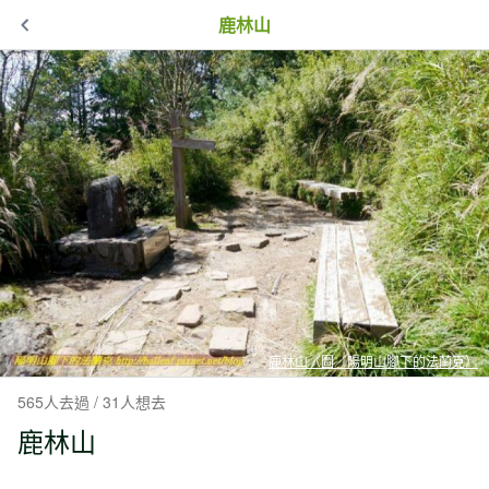
鹿林山
鹿林山（圖／陽明山腳下的法蘭克）
565人去過 / 31人想去
鹿林山