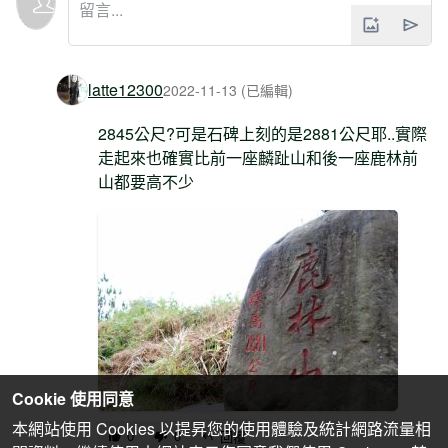
latte12300
2022-11-13 (已編輯)
2845公尺?可是石碑上刻的是2881公尺耶..實際
走起來也確實比前一座麟趾山和後一座鹿林前
山都要高不少
Cookie 使用同意
本網站使用 Cookies 以提昇您的使用體驗及統計網路流量相
0
0
回覆