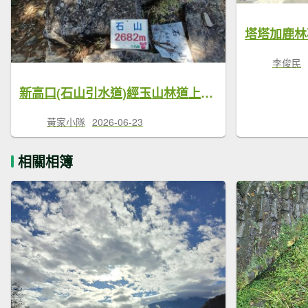
塔塔加鹿林
李俊民
新高口(石山引水道)經玉山林道上石山、鹿林前山、鹿林山與麟趾山，出塔塔加大鐵杉縱走避暑趣
黃家小隊
2026-06-23
相關相簿