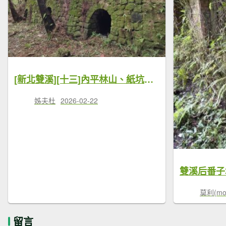
[新北雙溪][十三]內平林山、紙坑、平林山、上林山、東內平林山、后番仔坑山、番子坑山、大坑山
姊夫杜
2026-02-22
莫利(mor
留言